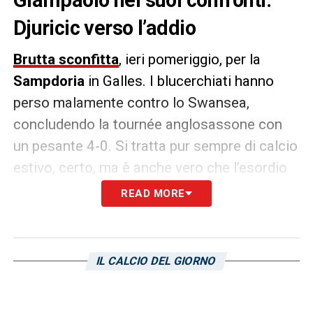
Djuricic verso l’addio
Brutta sconfitta
, ieri pomeriggio, per la
Sampdoria
in Galles. I blucerchiati hanno
perso malamente contro lo Swansea,
concludendo la tournée anglosassone con
un pesante 4-0. Si tratta pur sempre di calcio
estivo, certo, ma è anche vero che l’esordio
ufficiale in Coppa Italia sarà ormai fra meno
READ MORE
di una settimana, il 12 agosto. Giampaolo ha
certamente potuto sfruttare la gara contro i
gallesi per trarre alcuni spunti interessanti,
IL CALCIO DEL GIORNO
facendo esordire il
neo-acquisto Ferrari
e
mettendo alla prova Kownacki e Murru,