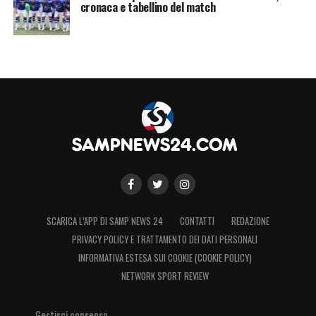
cronaca e tabellino del match
attaccanti è coperto da
Ramirez
e Alvarez.
L’
Alaves
ha recentemente
sondato il
terreno
per capire le intenzioni del giocatore
e della società di Corte Lambruschini, ma è
probabile immaginare che, se le cose
dovessero restare così, Djuricic possa
decidere di
lasciare Genova
, magari quando
verso la fine del mercato si paleseranno
proposte ritenute interessanti.
SCARICA L’APP DI SAMP NEWS 24
CONTATTI
REDAZIONE
LA PLAYLIST DELLE NOSTRE TOP NEWS
PRIVACY POLICY E TRATTAMENTO DEI DATI PERSONALI
INFORMATIVA ESTESA SUI COOKIE (COOKIE POLICY)
NETWORK SPORT REVIEW
Gestisci consenso