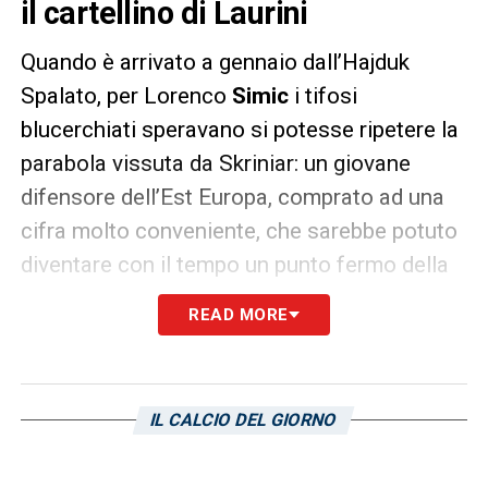
il cartellino di Laurini
Quando è arrivato a gennaio dall’Hajduk
Spalato, per Lorenco
Simic
i tifosi
blucerchiati speravano si potesse ripetere la
parabola vissuta da Skriniar: un giovane
difensore dell’Est Europa, comprato ad una
cifra molto conveniente, che sarebbe potuto
diventare con il tempo un punto fermo della
squadra e un giocatore dalla cui cessione
READ MORE
monetizzare grazie ad una ricca plusvalenza.
Le cose, però, negli ormai sette mesi di
permanenza del croato a Genova, non sono
IL CALCIO DEL GIORNO
andate proprio così: se un periodo di
ambientamento, lo scorso campionato, era