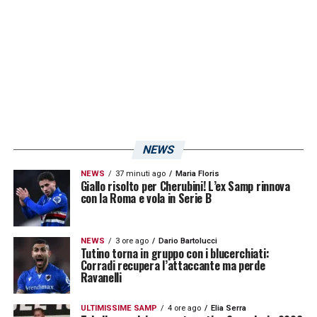
più che fisiologico, si pensava che
quest’anno il centrale avrebbe potuto entrare
a pieno titolo nelle gerarchie di Giampaolo,
magari sostituendo proprio Skriniar.
L’allenatore blucerchiato ha però dimostrato
di non puntare sul classe ’96, schierandolo
più per mancanza di alternative che per
NEWS
scelta nelle amichevoli estive. Inevitabile
NEWS
37 minuti ago
Maria Floris
dunque pensare ad una
cessione
, con
Giallo risolto per Cherubini! L’ex Samp rinnova
con la Roma e vola in Serie B
l’
Empoli
che si è fatto avanti già da tempo: i
toscani vorrebbero prelevare il difensore per
NEWS
3 ore ago
Dario Bartolucci
dare solidità alla retroguardia, e la Sampdoria
Tutino torna in gruppo con i blucerchiati:
Corradi recupera l’attaccante ma perde
non sarebbe restia a cedere Simic,
Ravanelli
tutelandosi magari con un diritto di
ULTIMISSIME SAMP
4 ore ago
Elia Serra
recompra
, oggi tanto in voga. Per chiudere