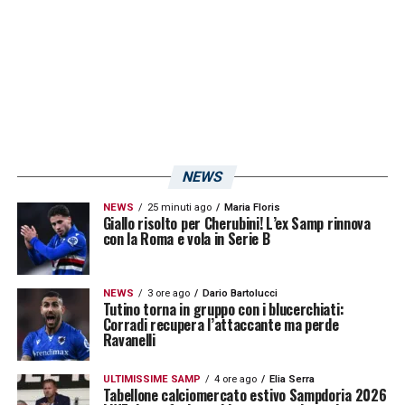
già a quota
288 minuti
, distribuiti tra le prime
cinque giornate del campionato.
Il suo obiettivo personale è chiaro: battere i
suoi record in Serie B. Nella scorsa stagione,
con il Bari, Esposito aveva messo a segno
NEWS
quattro gol e fornito due assist. Ora, con la
Sampdoria, mira a superare tali cifre,
NEWS
25 minuti ago
Maria Floris
Giallo risolto per Cherubini! L’ex Samp rinnova
dimostrando di essere una forza importante
con la Roma e vola in Serie B
nel reparto offensivo della squadra. La sua
crescita e la sua determinazione stanno
NEWS
3 ore ago
Dario Bartolucci
Tutino torna in gruppo con i blucerchiati:
attirando l’attenzione di tutti: di Andrea Pirlo,
Corradi recupera l’attaccante ma perde
Ravanelli
che lo ha schierato con continuità, e del Ct
della Nazionale che lo ha convocato. Il
ULTIMISSIME SAMP
4 ore ago
Elia Serra
Tabellone calciomercato estivo Sampdoria 2026