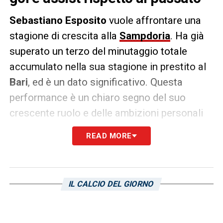
Sebastiano Esposito
vuole affrontare una
stagione di crescita alla
Sampdoria
. Ha già
superato un terzo del minutaggio totale
accumulato nella sua stagione in prestito al
Bari
, ed è un dato significativo. Questa
performance è un chiaro segno del suo
crescente ruolo e delle ambizioni personali
che lo guidano in Serie B. Nella scorsa
READ MORE
stagione, indossando la maglia del Bari,
Esposito ha disputato 11 partite nel
campionato di Serie B, accumulando un
IL CALCIO DEL GIORNO
totale di 608 minuti di gioco. Inoltre, ha
contribuito con ulteriori 285 minuti nei
playoff. Oggi, con la Sampdoria, Esposito è