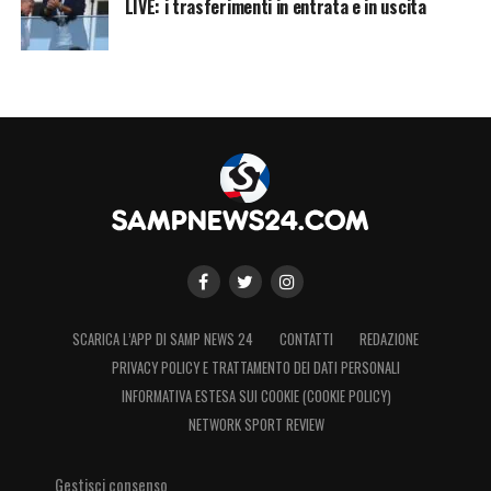
talento e l’ambizione di Esposito sono
LIVE: i trasferimenti in entrata e in uscita
chiaramente evidenti in campo, e la sua
volontà di migliorare è un elemento chiave
del suo percorso.
LA PLAYLIST DELLE NOSTRE TOP NEWS
SCARICA L’APP DI SAMP NEWS 24
CONTATTI
REDAZIONE
PRIVACY POLICY E TRATTAMENTO DEI DATI PERSONALI
INFORMATIVA ESTESA SUI COOKIE (COOKIE POLICY)
NETWORK SPORT REVIEW
Gestisci consenso