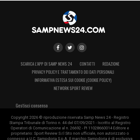
SCARICA L’APP DI SAMP NEWS 24
CONTATTI
REDAZIONE
PRIVACY POLICY E TRATTAMENTO DEI DATI PERSONALI
INFORMATIVA ESTESA SUI COOKIE (COOKIE POLICY)
NETWORK SPORT REVIEW
Gestisci consenso
Copyright 2026 © riproduzione riservata Samp News 24 - Registro
Stampa Tribunale di Torino n. 44 del 07/09/2021 - Iscritto al Registro
Operatori di Comunicazione al n. 26692 - PI 11028660014 Editore e
proprietario: Sport Review S.r.l Sito non ufficiale, non autorizzato o
connesso a U.C. Sampdoria S.p.A. Il marchio Sampdoria è di esclusiva