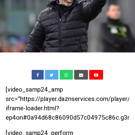
[video_samp24_amp
src=”https://player.daznservices.com/player/
iframe-loader.html?
ep4on#0a94d68c86090d57c04975c86c.g3rbrg
[video_samp24_perform