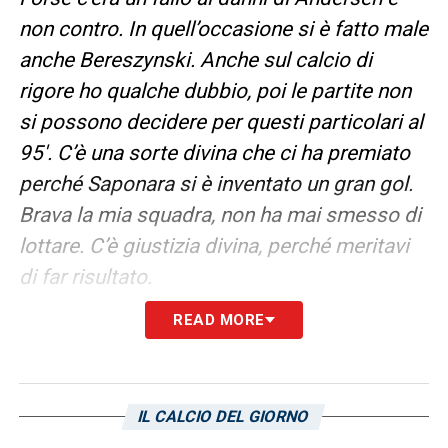
non contro. In quell’occasione si è fatto male
anche Bereszynski. Anche sul calcio di
rigore ho qualche dubbio, poi le partite non
si possono decidere per questi particolari al
95′. C’è una sorte divina che ci ha premiato
perché Saponara si è inventato un gran gol.
Brava la mia squadra, non ha mai smesso di
lottare. C’è giustizia divina, perché meritavi
di far risultato.
READ MORE
È stata una partita dura sotto tutti i punti di
vista, quindi è il giusto premio per lo sforzo
di aver saputo soffrire. Tutto è rapportato
IL CALCIO DEL GIORNO
allo spessore dell’avversario. Noi dobbiamo