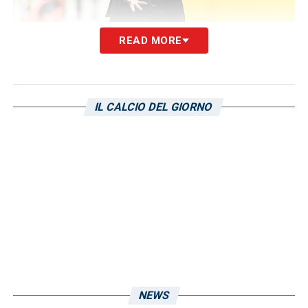
READ MORE
Di Francesco ha otto precedenti contro la
Sampdoria e risalgono tutti ai quattro anni
passati a
Sassuolo
. Il bilancio è quasi
IL CALCIO DEL GIORNO
equilibrato: tre vittorie, tre pareggi e due
sconfitte. Le due partite perse risalgono al
2016/17 e al 2013/14. La vittoria più larga
risale alla rimonta fatta a Genova nel
novembre del 2013, la partita terminò 4-3 per
gli ospiti, si contano anche due pareggi a reti
bianche.
Giampaolo contro la Roma
NEWS