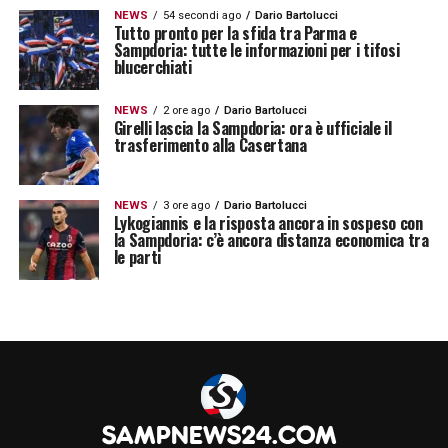
NEWS
54 secondi ago
Dario Bartolucci
Tutto pronto per la sfida tra Parma e
Sampdoria: tutte le informazioni per i tifosi
blucerchiati
NEWS
2 ore ago
Dario Bartolucci
Girelli lascia la Sampdoria: ora è ufficiale il
trasferimento alla Casertana
NEWS
3 ore ago
Dario Bartolucci
Lykogiannis e la risposta ancora in sospeso con
la Sampdoria: c’è ancora distanza economica tra
le parti
Sarà l’undicesima volta in carriera che
Giampaolo affronta la
Roma
: nel suo
passato tre vittorie e sette sconfitte. Anche
in questo caso, come per il confronto con Di
Francesco, il tecnico blucerchiato non ha
mai trovato il pareggio. L’ultima vittoria risale