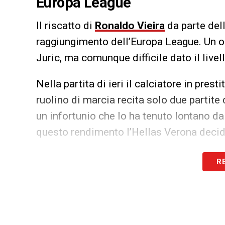
Europa League
Il riscatto di
Ronaldo Vieira
da parte dell
raggiungimento dell’Europa League. Un ob
Juric, ma comunque difficile dato il livel
Nella partita di ieri il calciatore in prest
ruolino di marcia recita solo due partite 
un infortunio che lo ha tenuto lontano da
questo rendimento l’Hellas Verona decida
LA PLAYLIST DELLE NOSTRE TOP NEW
R