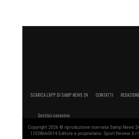
SCARICA L’APP DI SAMP NEWS 24
CONTATTI
REDAZION
Gestisci consenso
Copyright 2026 © riproduzione riservata Samp News 24 -
11028660014 Editore e proprietario: Sport Review S.r.l