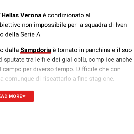
’
Hellas Verona
è condizionato al
iettivo non impossibile per la squadra di Ivan
lo della Serie A.
ito dalla
Sampdoria
è tornato in panchina e il suo
disputate tra le file dei gialloblù, complice anche
l campo per diverso tempo. Difficile che con
 comunque di riscattarlo a fine stagione.
S
EAD MORE