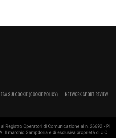
ESA SUI COOKIE (COOKIE POLICY)
NETWORK SPORT REVIEW
al Registro Operatori di Comunicazione al n. 26692 - PI
. Il marchio Sampdoria è di esclusiva proprietà di U.C.