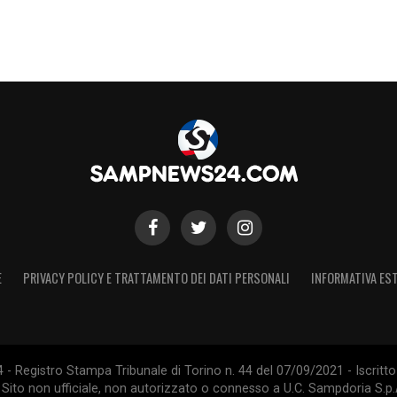
ISCRIVIMI
to la
Privacy Policy
S
E
PRIVACY POLICY E TRATTAMENTO DEI DATI PERSONALI
INFORMATIVA EST
 Registro Stampa Tribunale di Torino n. 44 del 07/09/2021 - Iscritto 
 Sito non ufficiale, non autorizzato o connesso a U.C. Sampdoria S.p.A