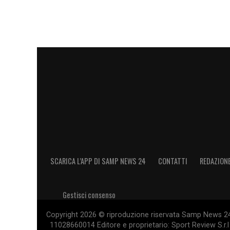
Accet
LA PLAYLIST DELLE NOSTRE TOP NEW
SCARICA L’APP DI SAMP NEWS 24
CONTATTI
REDAZION
Gestisci consenso
Copyright 2026 © riproduzione riservata Samp News 24 -
11028660014 Editore e proprietario: Sport Review S.r.l