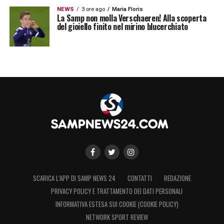
NEWS
3 ore ago
Maria Floris
La Samp non molla Verschaeren! Alla scoperta
LA PLAYLIST DELLE NOSTRE TOP NEWS
del gioiello finito nel mirino blucerchiato
SCARICA L’APP DI SAMP NEWS 24
CONTATTI
REDAZIONE
PRIVACY POLICY E TRATTAMENTO DEI DATI PERSONALI
INFORMATIVA ESTESA SUI COOKIE (COOKIE POLICY)
NETWORK SPORT REVIEW