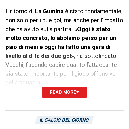
Il ritorno di
La Gumina
è stato fondamentale,
non solo per i due gol, ma anche per l’impatto
che ha avuto sulla partita.
«Oggi è stato
molto concreto, lo abbiamo perso per un
paio di mesi e oggi ha fatto una gara di
livello al di là dei due gol»
, ha sottolineato
Vecchi, facendo capire quanto l’attaccante
sia stato importante per il gioco offensivo
della squadra.
READ MORE
Nonostante il successo, Vecchi ha anche
fatto un’analisi critica della squadra:
«In
generale la squadra ha fatto una buona
IL CALCIO DEL GIORNO
prestazione, paghiamo ogni tanto delle