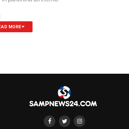
S
EAD MORE