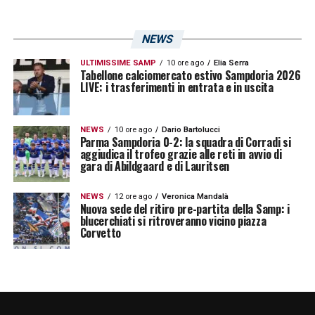
blucerchiati, il tecnico campano ha scelto
come
vice
Enzo
Maresca
, centrocampista
NEWS
che ha vestito la maglia della Sampdoria dal
ULTIMISSIME SAMP
10 ore ago
Elia Serra
Tabellone calciomercato estivo Sampdoria 2026
2012 al 2014.
LIVE: i trasferimenti in entrata e in uscita
LA PLAYLIST DELLE NOSTRE TOP NEWS
NEWS
10 ore ago
Dario Bartolucci
Parma Sampdoria 0-2: la squadra di Corradi si
aggiudica il trofeo grazie alle reti in avvio di
gara di Abildgaard e di Lauritsen
NEWS
12 ore ago
Veronica Mandalà
Nuova sede del ritiro pre-partita della Samp: i
blucerchiati si ritroveranno vicino piazza
Corvetto