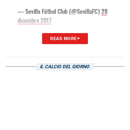
— Sevilla Fútbol Club (@SevillaFC)
28
dicembre 2017
Daniele
Pradè
, attuale responsabile dell’Area
READ MORE
Tecnica della Sampdoria, ha avuto modo di
conoscerlo molto bene durante la sua
permanenza alla Fiorentina:
«Ho sempre
IL CALCIO DEL GIORNO
pensato che il
suo posto fosse il
campionato spagnolo
– ha svelato ai
microfoni di ABC – ne abbiamo anche
parlato. L’idea di calcio di Montella si sposa
perfettamente con la Liga, e ancora di più
con il Siviglia, dove ci sono giocatori di
grande qualità».
A proposito di ex