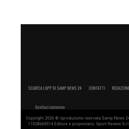
SCARICA L’APP DI SAMP NEWS 24
CONTATTI
REDAZION
Gestisci consenso
Copyright 2026 © riproduzione riservata Samp News 24 -
11028660014 Editore e proprietario: Sport Review S.r.l