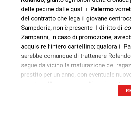
delle pedine dalle quali il
Palermo
vorreb
del contratto che lega il giovane centroc
Sampdoria, non è presente il diritto di
co
Zamparini, in caso di promozione, avrebbe
acquisire l’intero cartellino; qualora il 
sarebbe comunque di trattenere Rolando
segue da vicino la maturazione del ragaz
prestito per un anno, con eventuale nuov
sconto sull’acquisto con l’inserimento di
R
giocatore.
LA PLAYLIST DELLE NOSTRE TOP NEW