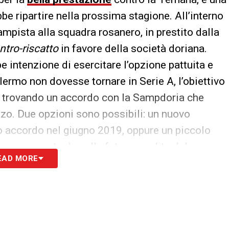
be ripartire nella prossima stagione. All’interno
ampista alla squadra rosanero, in prestito dalla
ntro-riscatto
in favore della società doriana.
 intenzione di esercitare l’opzione pattuita e
Palermo non dovesse tornare in Serie A, l’obiettivo
 trovando un accordo con la Sampdoria che
zo. Due opzioni sono possibili: un nuovo
o accordo nel giugno 2019, oppure un piccolo
 una percentuale sulla futura vendita del
EAD MORE
S