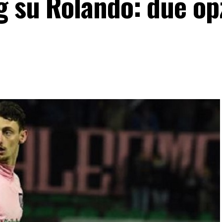
g su Rolando: due op