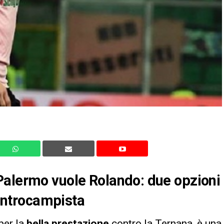
Palermo vuole Rolando: due opzioni
centrocampista
 per la
bella prestazione
contro la Ternana, è una