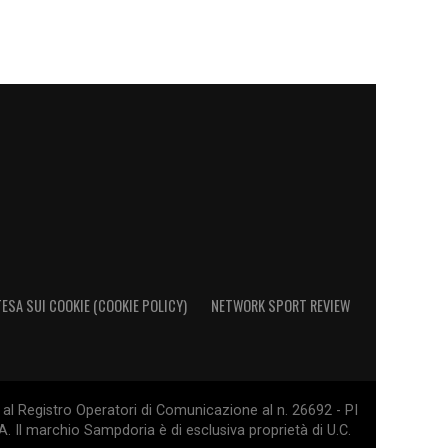
ESA SUI COOKIE (COOKIE POLICY)
NETWORK SPORT REVIEW
al Registro Operatori di Comunicazione al n. 26692 - PI
. Il marchio Sampdoria è di esclusiva proprietà di U.C.