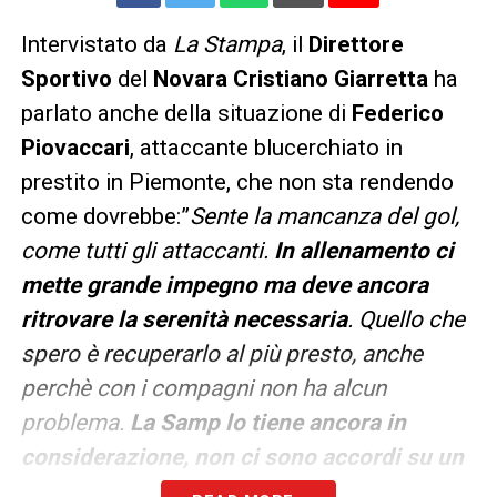
Intervistato da
La Stampa
, il
Direttore
Sportivo
del
Novara Cristiano Giarretta
ha
parlato anche della situazione di
Federico
Piovaccari
, attaccante blucerchiato in
prestito in Piemonte, che non sta rendendo
come dovrebbe:”
Sente la mancanza del gol,
come tutti gli attaccanti.
In allenamento ci
mette grande impegno ma deve ancora
ritrovare la serenità necessaria
. Quello che
spero è recuperarlo al più presto, anche
perchè con i compagni non ha alcun
problema.
La Samp lo tiene ancora in
considerazione, non ci sono accordi su un
eventuale riscatto. Ne parleremo a fine