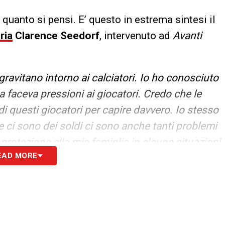
uanto si pensi. E’ questo in estrema sintesi il
ria
Clarence Seedorf
, intervenuto ad
Avanti
ravitano intorno ai calciatori. Io ho conosciuto
a faceva pressioni ai giocatori. Credo che le
di questi giocatori per capire davvero. Io stesso
e ci sono dei soldi ci sono anche tanti problemi
rotezione alla mia famiglia in alcune situazioni
EAD MORE
e sta succedendo quindi, non mi sorprende. Non
 I calciatori sono prima di tutto persone, il
amo creando. Solo con un approccio diverso, con
io e nei settori giovanili, il risultato può essere
 c’è tanto altro
».