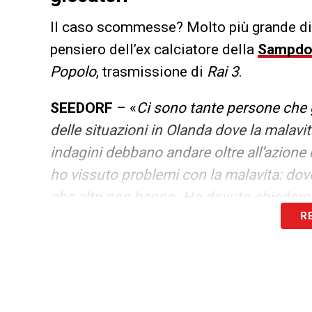
Il caso scommesse? Molto più grande di q
pensiero dell’ex calciatore della
Sampdo
Popolo
, trasmissione di
Rai 3
.
SEEDORF
– «
Ci sono tante persone che g
delle situazioni in Olanda dove la malavit
indagini debbano andare oltre all’azione 
ho vissuto problemi con la malavita: dov
che altri non hanno. Ho dovuto chiedere p
R
perché c’erano delle minacce. Quello ch
è una novità e cercare colpe serve a poco.
focus deve essere sul cittadino che sti
una fase educativa anche nelle scuole calc
diverso. Le scommesse sono una cosa ma