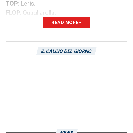
TOP
: Leris.
FLOP
: Quagliarella.
READ MORE
Iscriviti gratis alla nostra
Newsletter
IL CALCIO DEL GIORNO
ISCRIVIMI
Accetto la
Privacy Policy
LA PLAYLIST DELLE NOSTRE TOP NEWS
NEWS