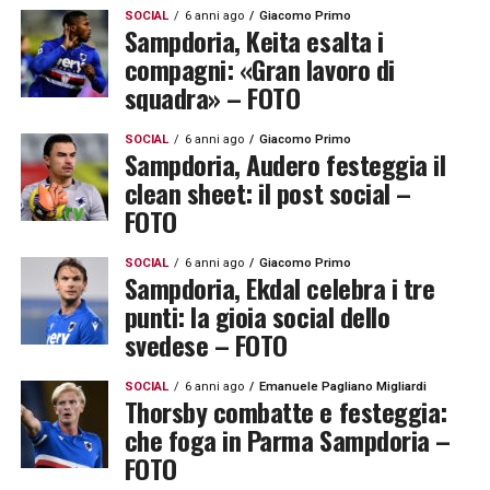
SOCIAL
6 anni ago
Giacomo Primo
Sampdoria, Keita esalta i
compagni: «Gran lavoro di
squadra» – FOTO
SOCIAL
6 anni ago
Giacomo Primo
Sampdoria, Audero festeggia il
clean sheet: il post social –
FOTO
SOCIAL
6 anni ago
Giacomo Primo
Sampdoria, Ekdal celebra i tre
punti: la gioia social dello
svedese – FOTO
SOCIAL
6 anni ago
Emanuele Pagliano Migliardi
Thorsby combatte e festeggia:
che foga in Parma Sampdoria –
FOTO