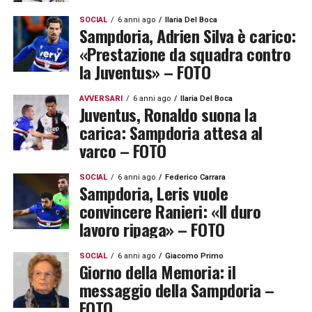
SOCIAL
6 anni ago
Ilaria Del Boca
Sampdoria, Adrien Silva è carico:
«Prestazione da squadra contro
la Juventus» – FOTO
AVVERSARI
6 anni ago
Ilaria Del Boca
Juventus, Ronaldo suona la
carica: Sampdoria attesa al
varco – FOTO
SOCIAL
6 anni ago
Federico Carrara
Sampdoria, Leris vuole
convincere Ranieri: «Il duro
lavoro ripaga» – FOTO
SOCIAL
6 anni ago
Giacomo Primo
Giorno della Memoria: il
messaggio della Sampdoria –
FOTO