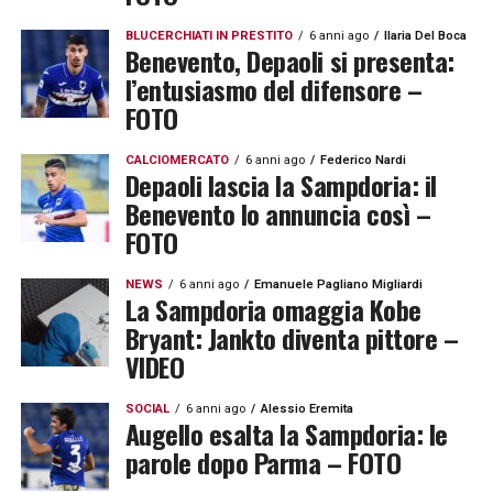
BLUCERCHIATI IN PRESTITO
6 anni ago
Ilaria Del Boca
Benevento, Depaoli si presenta:
l’entusiasmo del difensore –
FOTO
CALCIOMERCATO
6 anni ago
Federico Nardi
Depaoli lascia la Sampdoria: il
Benevento lo annuncia così –
FOTO
NEWS
6 anni ago
Emanuele Pagliano Migliardi
La Sampdoria omaggia Kobe
Bryant: Jankto diventa pittore –
VIDEO
SOCIAL
6 anni ago
Alessio Eremita
Augello esalta la Sampdoria: le
parole dopo Parma – FOTO