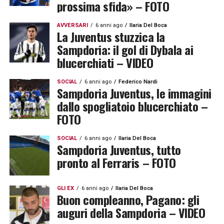
prossima sfida» – FOTO
AVVERSARI
6 anni ago
Ilaria Del Boca
La Juventus stuzzica la
Sampdoria: il gol di Dybala ai
blucerchiati – VIDEO
SOCIAL
6 anni ago
Federico Nardi
Sampdoria Juventus, le immagini
dallo spogliatoio blucerchiato –
FOTO
SOCIAL
6 anni ago
Ilaria Del Boca
Sampdoria Juventus, tutto
pronto al Ferraris – FOTO
GLI EX
6 anni ago
Ilaria Del Boca
Buon compleanno, Pagano: gli
auguri della Sampdoria – VIDEO