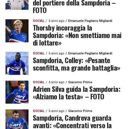
del portiere della Sampdoria –
FOTO
SOCIAL
6 anni ago
Emanuele Pagliano Migliardi
Thorsby incoraggia la
Sampdoria: «Non smettiamo mai
di lottare»
SOCIAL
6 anni ago
Emanuele Pagliano Migliardi
Sampdoria, Colley: «Pesante
sconfitta, ma grande battaglia»
SOCIAL
6 anni ago
Giacomo Primo
Adrien Silva guida la Sampdoria:
«Alziamo la testa» – FOTO
SOCIAL
6 anni ago
Giacomo Primo
Sampdoria, Candreva guarda
avanti: «Concentrati verso la