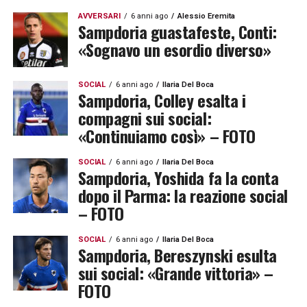
AVVERSARI
6 anni ago
Alessio Eremita
Sampdoria guastafeste, Conti:
«Sognavo un esordio diverso»
SOCIAL
6 anni ago
Ilaria Del Boca
Sampdoria, Colley esalta i
compagni sui social:
«Continuiamo così» – FOTO
SOCIAL
6 anni ago
Ilaria Del Boca
Sampdoria, Yoshida fa la conta
dopo il Parma: la reazione social
– FOTO
SOCIAL
6 anni ago
Ilaria Del Boca
Sampdoria, Bereszynski esulta
sui social: «Grande vittoria» –
FOTO