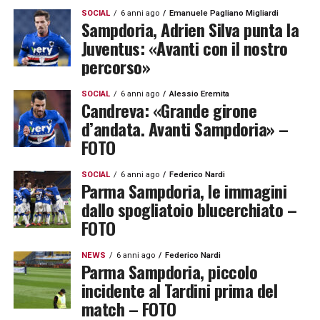
SOCIAL
6 anni ago
Emanuele Pagliano Migliardi
Sampdoria, Adrien Silva punta la
Juventus: «Avanti con il nostro
percorso»
SOCIAL
6 anni ago
Alessio Eremita
Candreva: «Grande girone
d’andata. Avanti Sampdoria» –
FOTO
SOCIAL
6 anni ago
Federico Nardi
Parma Sampdoria, le immagini
dallo spogliatoio blucerchiato –
FOTO
NEWS
6 anni ago
Federico Nardi
Parma Sampdoria, piccolo
incidente al Tardini prima del
match – FOTO