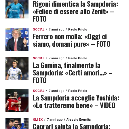
Rigoni dimentica la Sampdoria:
«Felice di essere allo Zenit» –
FOTO
SOCIAL
7 anni ago
Paolo Priolo
Ferrero non molla: «Oggi ci
siamo, domani pure» – FOTO
SOCIAL
7 anni ago
Paolo Priolo
La Gumina, finalmente la
Sampdoria: «Certi amori…» –
FOTO
SOCIAL
7 anni ago
Paolo Priolo
La Sampdoria accoglie Yoshida:
«Lo tratteremo bene» – VIDEO
GLI EX
7 anni ago
Alessio Eremita
Caprari saluta la Sampdoria: