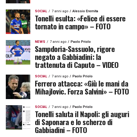
SOCIAL
7 anni ago
Alessio Eremita
Tonelli esulta: «Felice di essere
tornato in campo» – FOTO
NEWS
7 anni ago
Paolo Priolo
Sampdoria-Sassuolo, rigore
negato a Gabbiadini: la
trattenuta di Caputo – VIDEO
SOCIAL
7 anni ago
Paolo Priolo
Ferrero attacca: «Giù le mani da
Mihajlovic. Forza Salvini» – FOTO
SOCIAL
7 anni ago
Paolo Priolo
Tonelli saluta il Napoli: gli auguri
di Saponara e lo scherzo di
Gabbiadini – FOTO