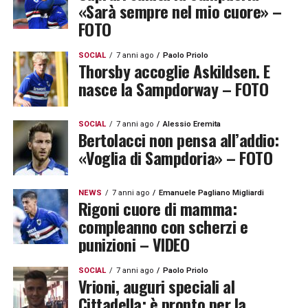
«Sarà sempre nel mio cuore» –
FOTO
SOCIAL
7 anni ago
Paolo Priolo
Thorsby accoglie Askildsen. E
nasce la Sampdorway – FOTO
SOCIAL
7 anni ago
Alessio Eremita
Bertolacci non pensa all’addio:
«Voglia di Sampdoria» – FOTO
NEWS
7 anni ago
Emanuele Pagliano Migliardi
Rigoni cuore di mamma:
compleanno con scherzi e
punizioni – VIDEO
SOCIAL
7 anni ago
Paolo Priolo
Vrioni, auguri speciali al
Cittadella: è pronto per la