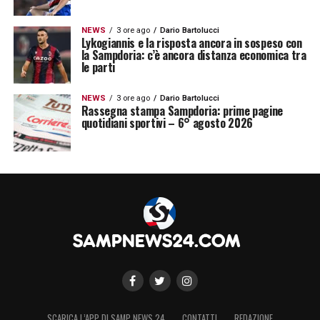
NEWS
3 ore ago
Dario Bartolucci
Lykogiannis e la risposta ancora in sospeso con
la Sampdoria: c’è ancora distanza economica tra
le parti
NEWS
3 ore ago
Dario Bartolucci
Rassegna stampa Sampdoria: prime pagine
quotidiani sportivi – 6° agosto 2026
SCARICA L’APP DI SAMP NEWS 24
CONTATTI
REDAZIONE