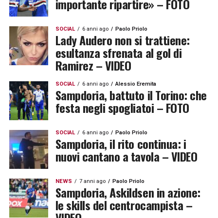
importante ripartire» – FOTO
SOCIAL
6 anni ago
Paolo Priolo
Lady Audero non si trattiene:
esultanza sfrenata al gol di
Ramirez – VIDEO
SOCIAL
6 anni ago
Alessio Eremita
Sampdoria, battuto il Torino: che
festa negli spogliatoi – FOTO
SOCIAL
6 anni ago
Paolo Priolo
Sampdoria, il rito continua: i
nuovi cantano a tavola – VIDEO
NEWS
7 anni ago
Paolo Priolo
Sampdoria, Askildsen in azione:
le skills del centrocampista –
VIDEO