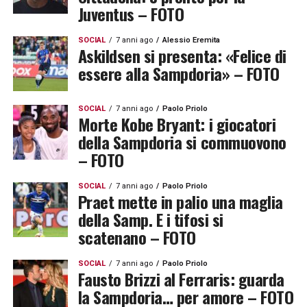
Juventus – FOTO
SOCIAL
7 anni ago
Alessio Eremita
Askildsen si presenta: «Felice di
essere alla Sampdoria» – FOTO
SOCIAL
7 anni ago
Paolo Priolo
Morte Kobe Bryant: i giocatori
della Sampdoria si commuovono
– FOTO
SOCIAL
7 anni ago
Paolo Priolo
Praet mette in palio una maglia
della Samp. E i tifosi si
scatenano – FOTO
SOCIAL
7 anni ago
Paolo Priolo
Fausto Brizzi al Ferraris: guarda
la Sampdoria… per amore – FOTO