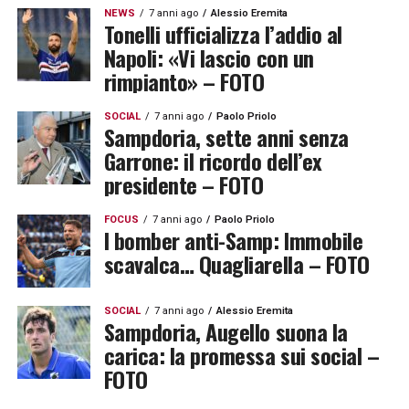
NEWS
7 anni ago
Alessio Eremita
Tonelli ufficializza l’addio al
Napoli: «Vi lascio con un
rimpianto» – FOTO
SOCIAL
7 anni ago
Paolo Priolo
Sampdoria, sette anni senza
Garrone: il ricordo dell’ex
presidente – FOTO
FOCUS
7 anni ago
Paolo Priolo
I bomber anti-Samp: Immobile
scavalca… Quagliarella – FOTO
SOCIAL
7 anni ago
Alessio Eremita
Sampdoria, Augello suona la
carica: la promessa sui social –
FOTO