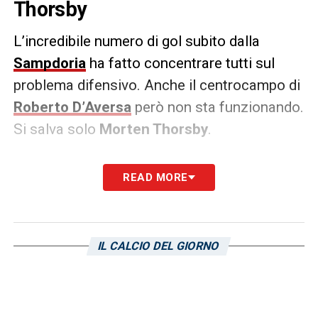
Thorsby
L’incredibile numero di gol subito dalla
Sampdoria
ha fatto concentrare tutti sul
problema difensivo. Anche il centrocampo di
Roberto D’Aversa
però non sta funzionando.
Si salva solo
Morten Thorsby
.
Anche nella sfida contro il
Torino
alla difesa,
READ MORE
caratterizzata da molti errori individuali, è
mancato il supporto di un centrocampo che
facesse filtro. Solo il norvegese lottava su
IL CALCIO DEL GIORNO
ogni pallone. Troppo poco per pensare di
supportare una retroguardia che sta vivendo
un pessimo momento e che potrà uscirne