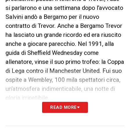
si parlarono e una settimana dopo l’avvocato
Salvini andò a Bergamo per il nuovo
contratto di Trevor. Anche a Bergamo Trevor
ha lasciato un grande ricordo ed era riuscito
anche a giocare parecchio. Nel 1991, alla
guida di Sheffield Wednesday come
allenatore, vinse il suo primo trofeo: la Coppa
di Lega contro il Manchester United. Fui suo
ospite a Wembley, 100 mila spettatori circa,
un’atmosfera indimenticabile, una notte di
gloria irripetibile….
READ MORE
Infine un aneddoto che pochi conoscono:
Des Walker, dopo un anno di Sampdoria non