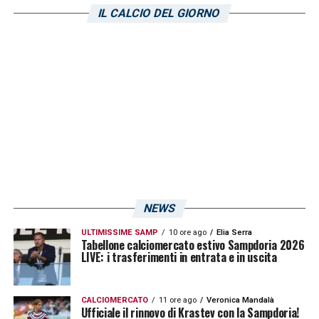
aveva convinto ed in blucerchiato non aveva
IL CALCIO DEL GIORNO
estimatori: in Inghilterra era però lo stopper
della nazionale. Trevor mi chiamò e mi disse:
puoi parlare col presidente Mantovani? Non
voglio farlo io perché non posso spendere
molto, ma se la Sampdoria me lo vende al
prezzo che lo ha pagato lo compro. Chiamai
Mantovani e gli dissi: presidente ho un
messaggio di Trevor, vorrebbe comprare
Walker, ma non può spendere molto e mi ha
NEWS
chiesto di sondare il terreno. Mantovani mi
ULTIMISSIME SAMP
10 ore ago
Elia Serra
rispose: voglio fare un affare con Trevor, sai
Tabellone calciomercato estivo Sampdoria 2026
LIVE: i trasferimenti in entrata e in uscita
quanto può spendere? Gli risposi: il massimo
che ha a disposizione sono 5 milioni e 400
CALCIOMERCATO
11 ore ago
Veronica Mandalà
mila sterline, la Sampdoria potrebbe chiudere
Ufficiale il rinnovo di Krastev con la Sampdoria!