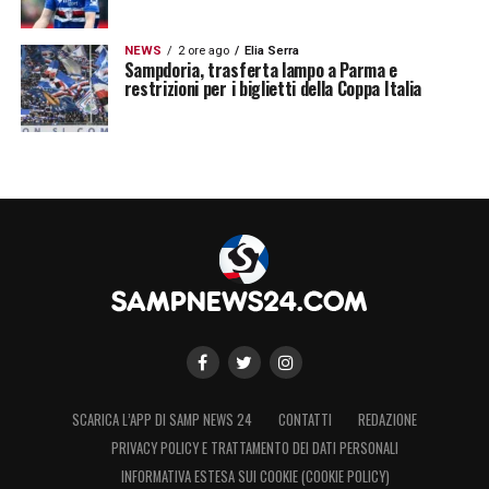
NEWS
2 ore ago
Elia Serra
Sampdoria, trasferta lampo a Parma e
restrizioni per i biglietti della Coppa Italia
SCARICA L’APP DI SAMP NEWS 24
CONTATTI
REDAZIONE
PRIVACY POLICY E TRATTAMENTO DEI DATI PERSONALI
INFORMATIVA ESTESA SUI COOKIE (COOKIE POLICY)