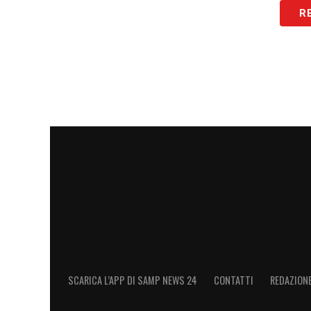
R
SCARICA L’APP DI SAMP NEWS 24
CONTATTI
REDAZION