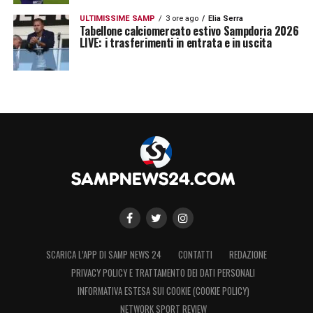
ULTIMISSIME SAMP
3 ore ago
Elia Serra
Tabellone calciomercato estivo Sampdoria 2026
LIVE: i trasferimenti in entrata e in uscita
SCARICA L’APP DI SAMP NEWS 24
CONTATTI
REDAZIONE
PRIVACY POLICY E TRATTAMENTO DEI DATI PERSONALI
INFORMATIVA ESTESA SUI COOKIE (COOKIE POLICY)
NETWORK SPORT REVIEW