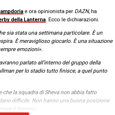
ampdoria
e ora opinionista per
DAZN
, ha
erby della Lanterna
. Ecco le dichiarazioni.
e sia stata una settimana particolare. È un
 respira. È meraviglioso giocarlo. È una situazione
 sempre emozioni».
ranno parlato all’interno del gruppo della
lman per lo stadio tutto finisce, a quel punto
 che la squadra di Sheva non abbia fatto
ario difficile. Non hanno una buona posizione
empre il doppio».