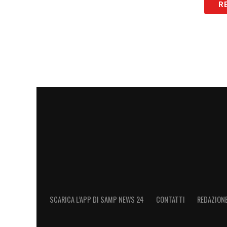
R
LA PLAYLIST DELLE NOSTRE TOP NEW
SCARICA L’APP DI SAMP NEWS 24
CONTATTI
REDAZION