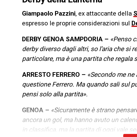
Giampaolo
Pazzini
, ex attaccante della
S
espresso le proprie considerazioni sul
D
DERBY GENOA SAMPDORIA –
«Penso ch
derby diverso dagli altri, so l’aria che si
particolare, ma è una partita che regala
ARRESTO FERRERO –
«Secondo me ne av
questione Ferrero. Ma quando sali sul pul
pensi solo alla partita».
GENOA –
«Sicuramente è strano pensare
ancora un gol, ma hanno avuto un calend
in classifica, ma la partita di oggi vale s