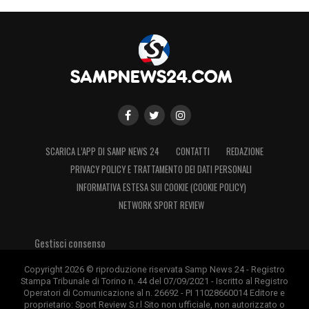
SCARICA L’APP DI SAMP NEWS 24
CONTATTI
REDAZIONE
PRIVACY POLICY E TRATTAMENTO DEI DATI PERSONALI
INFORMATIVA ESTESA SUI COOKIE (COOKIE POLICY)
NETWORK SPORT REVIEW
Gestisci consenso
Copyright 2026 © riproduzione riservata Samp News 24 - Registro
Stampa Tribunale di Torino n. 44 del 07/09/2021 - Iscritto al Registro
Operatori di Comunicazione al n. 26692 - PI 11028660014 Editore e
proprietario: Sport Review S.r.l Sito non ufficiale, non autorizzato o