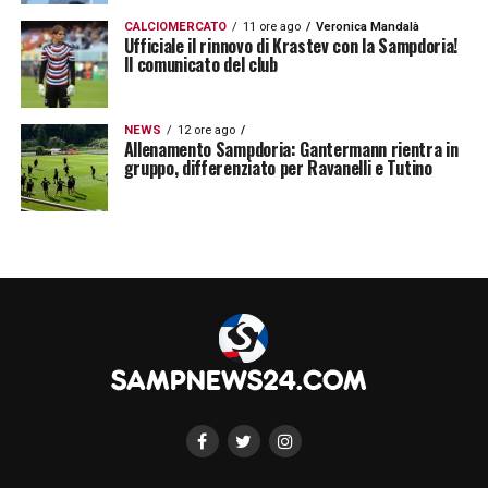
tra
Bologna e Piacenza (con ben 9
CALCIOMERCATO
11 ore ago
Veronica Mandalà
Ufficiale il rinnovo di Krastev con la Sampdoria!
pregevoli reti)
, cerca di ritagliarsi i suoi
Il comunicato del club
spazi. Enzo capisce però che la sua
dimensione è un’altra, così termina
NEWS
12 ore ago
l’esperienza italiana con la
Fiorentina, altre
Allenamento Sampdoria: Gantermann rientra in
gruppo, differenziato per Ravanelli e Tutino
5 reti e la salvezza,
ed emigra di nuovo
all’estero. Il
“Capo”
va prima a
Siviglia
, poi in
Grecia
all’
Olympiakos
ed infine a
Malaga
.
Disputa 7 stagioni condite da più di 150
presenze, trofei in Spagna e Grecia e 22
reti
con alcune perle tipiche della sua
specialità:
il calcio piazzato di destro a giro
.
Il resto è storia a noi nota. La
Samp
lo
strappa agli spagnoli e il numero 6,
domani
capitano
, ci delizia con una
rovesciata e una