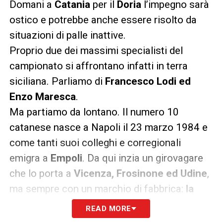
Domani a
Catania
per il
Doria
l’impegno sarà
ostico e potrebbe anche essere risolto da
situazioni di palle inattive.
Proprio due dei massimi specialisti del
campionato si affrontano infatti in terra
siciliana. Parliamo di
Francesco Lodi ed
Enzo Maresca
.
Ma partiamo da lontano. Il numero 10
catanese nasce a Napoli il 23 marzo 1984 e
come tanti suoi colleghi e corregionali
emigra a
Empoli
. Da qui inzia un girovagare
che lo porta a
Vicenza, Frosinone ed Udine
,
ma sempre con un marchio di fabbrica:
la
punizione all’incrocio con il suo fatato
READ MORE
sinistro
. Piano piano esplode e dopo aver