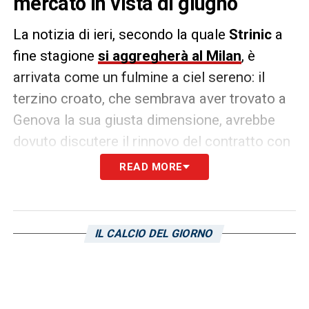
mercato in vista di giugno
La notizia di ieri, secondo la quale
Strinic
a
fine stagione
si aggregherà al Milan
, è
arrivata come un fulmine a ciel sereno: il
terzino croato, che sembrava aver trovato a
Genova la sua giusta dimensione, avrebbe
dovuto discutere il rinnovo del contratto con
la società blucerchiata, ma stando a quanto
READ MORE
appurato dalla nostra redazione, le sue
richieste economiche sono risultate essere
troppo esose
, non in linea con i parametri
IL CALCIO DEL GIORNO
della società blucerchiata. Si spiega meglio
dunque la titolarità di
Murru
nelle ultime
partite: l’ex Cagliari ha preso possesso della