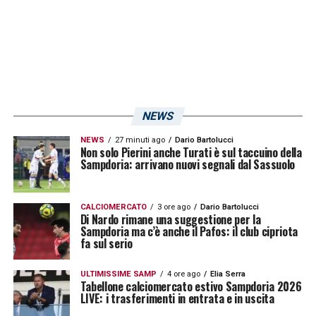
fascia sinistra, e probabilmente resterà la
scelta principale
da qui fino alla fine del
campionato.
Normale puntare su un giocatore di proprietà,
pagato molto e sul quale bisogna investire
NEWS
come Murru, normale anche, per quanto
NEWS
27 minuti ago
Dario Bartolucci
riguarda Giampaolo, lasciare con ogni
Non solo Pierini anche Turati è sul taccuino della
Sampdoria: arrivano nuovi segnali dal Sassuolo
probabilità
Strinic in panchina
per il resto
della stagione, dato che a poco servirebbe il
CALCIOMERCATO
3 ore ago
Dario Bartolucci
contributo di un giocatore già in odore di
Di Nardo rimane una suggestione per la
Sampdoria ma c’è anche il Pafos: il club cipriota
cessione. Andranno perciò valutate delle
fa sul serio
alternative
per la fascia, una volta che si
ULTIMISSIME SAMP
4 ore ago
Elia Serra
riapriranno le porte del calciomercato e che,
Tabellone calciomercato estivo Sampdoria 2026
LIVE: i trasferimenti in entrata e in uscita
come la società blucerchiata si auspica,