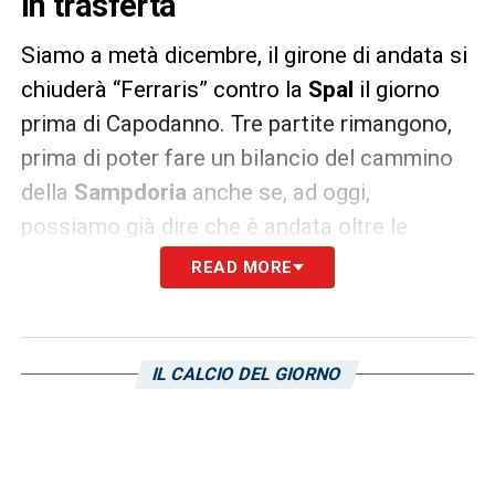
in trasferta
Siamo a metà dicembre, il girone di andata si
chiuderà “Ferraris” contro la
Spal
il giorno
prima di Capodanno. Tre partite rimangono,
prima di poter fare un bilancio del cammino
della
Sampdoria
anche se, ad oggi,
possiamo già dire che è andata oltre le
aspettative. Molto importanti saranno
READ MORE
queste ultime gare per avere ancora di più la
certezza delle sue potenzialità. Tre gare che,
sulla carta, presentano tutte insidie diverse.
IL CALCIO DEL GIORNO
In palio ci sono nove punti che, nella
insperata ipotesi che si conquistino tutti,
porterebbero la squadra di Giampaolo a