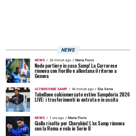
girare a 36. Se pensiamo che nella scorsa
stagione si è chiuso il campionato con 48
punti, si può vedere già la netta differenza
fatta in questo campionato. Sbagliato
sarebbe vendersi la pelle dell’orso prima di
averla cacciata, per questo motivo meglio
NEWS
non pensare a quanti punti ci sono in palio
NEWS
26 minuti ago
Maria Floris
Nodo portiere in casa Samp! La Carrarese
ma alle singole gare da affrontare.
rinnova con Fiorillo e allontana il ritorno a
Genova
Le due partite al “Ferraris” dovrebbero
ULTIMISSIME SAMP
46 minuti ago
Elia Serra
essere alla portata dell’organico
Tabellone calciomercato estivo Sampdoria 2026
LIVE: i trasferimenti in entrata e in uscita
blucerchiato, sebbene il
Sassuolo
sia
avversario ostico da affrontare. Conquistare
NEWS
1 ora ago
Maria Floris
i sei punti in palio tra le mura casalinghe
Giallo risolto per Cherubini! L’ex Samp rinnova
con la Roma e vola in Serie B
sarebbe un record notevole per il gruppo