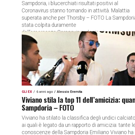
Sampdoria, i blucerchiati risultati positivi al
Coronavirus stanno tornando in attività. Malattia
superata anche per Thorsby – FOTO La Sampdori
stata colpita duramente
dall’emergenza Coronavirus: decine i...
GLI EX
6 anni ago
Alessio Eremita
Viviano stila la top 11 dell’amicizia: qua
Sampdoria – FOTO
Viviano ha stilato la classifica degli undici calciato
ai quali è legato da un rapporto di amicizia: tante l
conoscenze della Sampdoria Emiliano Viviano ha