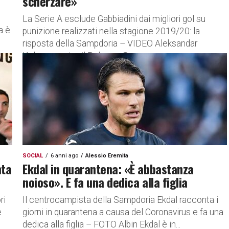
scherzare»
La Serie A esclude Gabbiadini dai migliori gol su
a è
punizione realizzati nella stagione 2019/20: la
risposta della Sampdoria – VIDEO Aleksandar
Kolarov contro il Bologna, Suso...
SOCIAL
6 anni ago
Alessio Eremita
nta
Ekdal in quarantena: «È abbastanza
noioso». E fa una dedica alla figlia
ri
Il centrocampista della Sampdoria Ekdal racconta i
e
giorni in quarantena a causa del Coronavirus e fa una
dedica alla figlia – FOTO Albin Ekdal è in...