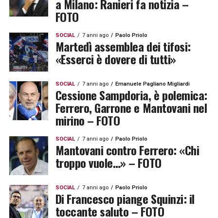
a Milano: Ranieri fa notizia –
FOTO
SOCIAL
7 anni ago
Paolo Priolo
Martedì assemblea dei tifosi:
«Esserci è dovere di tutti»
SOCIAL
7 anni ago
Emanuele Pagliano Migliardi
Cessione Sampdoria, è polemica:
Ferrero, Garrone e Mantovani nel
mirino – FOTO
SOCIAL
7 anni ago
Paolo Priolo
Mantovani contro Ferrero: «Chi
troppo vuole…» – FOTO
SOCIAL
7 anni ago
Paolo Priolo
Di Francesco piange Squinzi: il
toccante saluto – FOTO