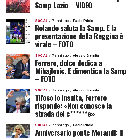
Samp-Lazio – VIDEO
SOCIAL
7 anni ago
Paolo Priolo
Rolando saluta la Samp. E la
presentazione della Reggina è
virale – FOTO
SOCIAL
7 anni ago
Alessio Eremita
Ferrero, dolce dedica a
Mihajlovic. E dimentica la Samp
– FOTO
SOCIAL
7 anni ago
Alessio Eremita
Tifoso lo insulta, Ferrero
risponde: «Non conosco la
strada del c******e»
SOCIAL
7 anni ago
Paolo Priolo
Anniversario ponte Morandi: il