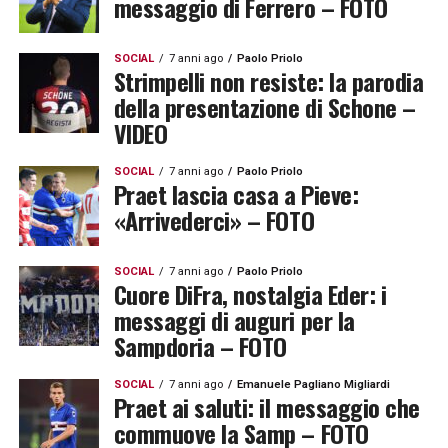
messaggio di Ferrero – FOTO
SOCIAL
7 anni ago
Paolo Priolo
Strimpelli non resiste: la parodia
della presentazione di Schone –
VIDEO
SOCIAL
7 anni ago
Paolo Priolo
Praet lascia casa a Pieve:
«Arrivederci» – FOTO
SOCIAL
7 anni ago
Paolo Priolo
Cuore DiFra, nostalgia Eder: i
messaggi di auguri per la
Sampdoria – FOTO
SOCIAL
7 anni ago
Emanuele Pagliano Migliardi
Praet ai saluti: il messaggio che
commuove la Samp – FOTO