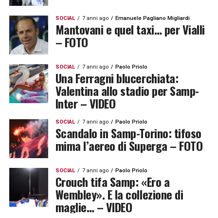
SOCIAL
7 anni ago
Emanuele Pagliano Migliardi
Mantovani e quel taxi… per Vialli
– FOTO
SOCIAL
7 anni ago
Paolo Priolo
Una Ferragni blucerchiata:
Valentina allo stadio per Samp-
Inter – VIDEO
SOCIAL
7 anni ago
Paolo Priolo
Scandalo in Samp-Torino: tifoso
mima l’aereo di Superga – FOTO
SOCIAL
7 anni ago
Paolo Priolo
Crouch tifa Samp: «Ero a
Wembley». E la collezione di
maglie… – VIDEO