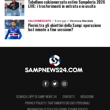
Tabellone calciomercato estivo Sampdoria 2026
LIVE: i trasferimenti in entrata e in uscita
CALCIOMERCATO
8 ore ago
Veronica Mandalà
Pierini tra gli obiettivi della Samp: operazione
last minute a fine sessione?
SCARICA L’APP DI SAMP NEWS 24
CONTATTI
REDAZIONE
PRIVACY POLICY E TRATTAMENTO DEI DATI PERSONALI
INFORMATIVA ESTESA SUI COOKIE (COOKIE POLICY)