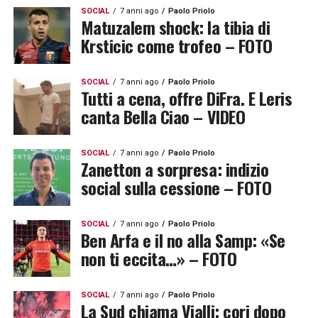
SOCIAL
7 anni ago
Paolo Priolo
Matuzalem shock: la tibia di
Krsticic come trofeo – FOTO
SOCIAL
7 anni ago
Paolo Priolo
Tutti a cena, offre DiFra. E Leris
canta Bella Ciao – VIDEO
SOCIAL
7 anni ago
Paolo Priolo
Zanetton a sorpresa: indizio
social sulla cessione – FOTO
SOCIAL
7 anni ago
Paolo Priolo
Ben Arfa e il no alla Samp: «Se
non ti eccita…» – FOTO
SOCIAL
7 anni ago
Paolo Priolo
La Sud chiama Vialli: cori dopo