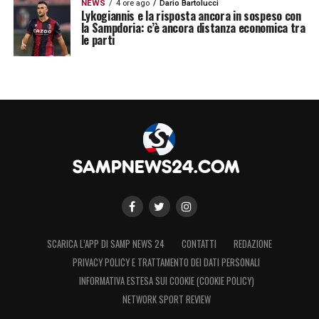
NEWS
4 ore ago
Dario Bartolucci
Waldemar Anton
Lykogiannis e la risposta ancora in sospeso con
la Sampdoria: c’è ancora distanza economica tra
le parti
Twitter
Kenan Karaman
SCARICA L’APP DI SAMP NEWS 24
CONTATTI
REDAZIONE
PRIVACY POLICY E TRATTAMENTO DEI DATI PERSONALI
INFORMATIVA ESTESA SUI COOKIE (COOKIE POLICY)
NETWORK SPORT REVIEW