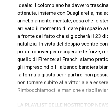
ideale: il colombiano ha davvero trascinato
ottenute, insieme con Quagliarella, ma a
annebbiamento mentale, cosa che lo ste
arrivato il momento di dare più spazio a 
a fronte del fatto che si giocherà il 23 d
natalizia. In vista del doppio scontro c
po’ di turnover per recuperare le forze, 
quello di Firenze: al Franchi siamo prati
gli imprescindibili, alzando bandiera bia
la formula giusta per ripartire: non possi
non tornare subito alla vittoria e a esse
Rimbocchiamoci le maniche e risolleviam
LA PLAYLIST DELLE NOSTRE TOP NEW