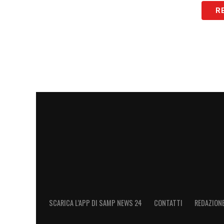
R
SCARICA L’APP DI SAMP NEWS 24
CONTATTI
REDAZION