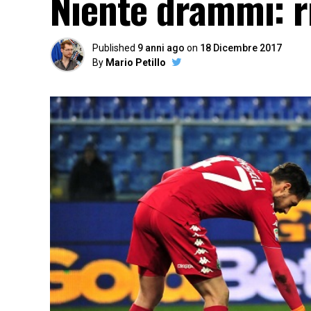
Niente drammi: r
Published
9 anni ago
on
18 Dicembre 2017
By
Mario Petillo