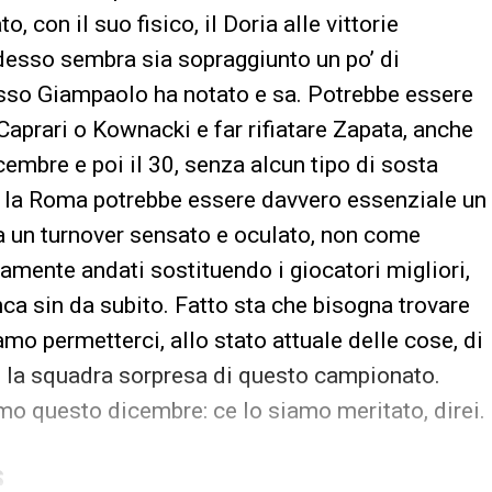
, con il suo fisico, il Doria alle vittorie
desso sembra sia sopraggiunto un po’ di
sso Giampaolo ha notato e sa. Potrebbe essere
Caprari o Kownacki e far rifiatare Zapata, anche
icembre e poi il 30, senza alcun tipo di sosta
on la Roma potrebbe essere davvero essenziale un
ma un turnover sensato e oculato, non come
camente andati sostituendo i giocatori migliori,
nca sin da subito. Fatto sta che bisogna trovare
amo permetterci, allo stato attuale delle cose, di
re la squadra sorpresa di questo campionato.
o questo dicembre: ce lo siamo meritato, direi.
S