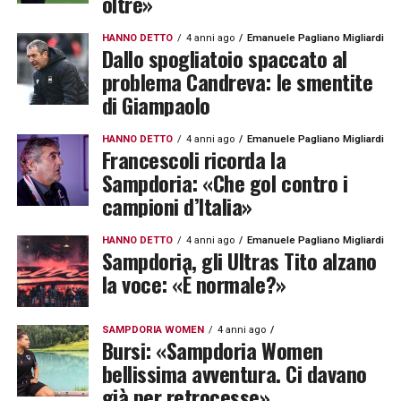
oltre»
HANNO DETTO
4 anni ago
Emanuele Pagliano Migliardi
Dallo spogliatoio spaccato al
problema Candreva: le smentite
di Giampaolo
HANNO DETTO
4 anni ago
Emanuele Pagliano Migliardi
Francescoli ricorda la
Sampdoria: «Che gol contro i
campioni d’Italia»
HANNO DETTO
4 anni ago
Emanuele Pagliano Migliardi
Sampdoria, gli Ultras Tito alzano
la voce: «È normale?»
SAMPDORIA WOMEN
4 anni ago
Bursi: «Sampdoria Women
bellissima avventura. Ci davano
già per retrocesse»