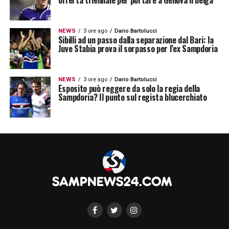
offerta triennale per portare a Genova il belga
NEWS
3 ore ago
Dario Bartolucci
Sibilli ad un passo dalla separazione dal Bari: la
Juve Stabia prova il sorpasso per l’ex Sampdoria
NEWS
3 ore ago
Dario Bartolucci
Esposito può reggere da solo la regia della
Sampdoria? Il punto sul regista blucerchiato