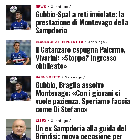
NEWS
3 anni ago
Gubbio-Spal a reti inviolate: la
prestazione di Montevago della
Sampdoria
BLUCERCHIATI IN PRESTITO
3 anni ago
Il Catanzaro espugna Palermo,
Vivarini: «Stoppa? Ingresso
obbligato»
HANNO DETTO
3 anni ago
Gubbio, Braglia assolve
Montevago: «Con i giovani ci
vuole pazienza. Speriamo faccia
come Di Stefano»
GLI EX
3 anni ago
Un ex Sampdoria alla guida del
Brindisi: nuova occasione per