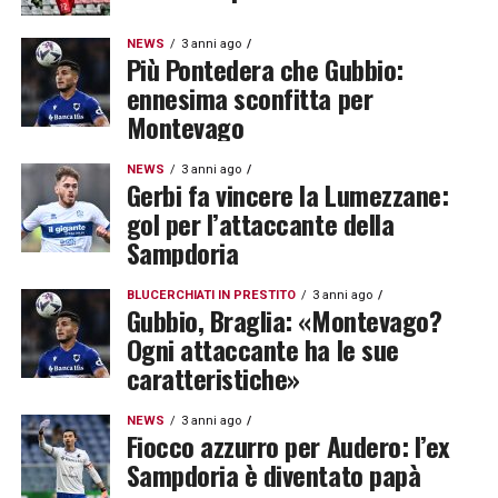
NEWS
3 anni ago
Più Pontedera che Gubbio:
ennesima sconfitta per
Montevago
NEWS
3 anni ago
Gerbi fa vincere la Lumezzane:
gol per l’attaccante della
Sampdoria
BLUCERCHIATI IN PRESTITO
3 anni ago
Gubbio, Braglia: «Montevago?
Ogni attaccante ha le sue
caratteristiche»
NEWS
3 anni ago
Fiocco azzurro per Audero: l’ex
Sampdoria è diventato papà