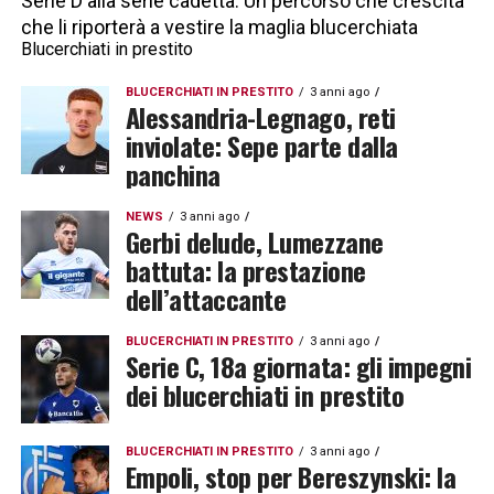
Serie D alla serie cadetta. Un percorso che crescita
che li riporterà a vestire la maglia blucerchiata
Blucerchiati in prestito
BLUCERCHIATI IN PRESTITO
3 anni ago
Alessandria-Legnago, reti
inviolate: Sepe parte dalla
panchina
NEWS
3 anni ago
Gerbi delude, Lumezzane
battuta: la prestazione
dell’attaccante
BLUCERCHIATI IN PRESTITO
3 anni ago
Serie C, 18a giornata: gli impegni
dei blucerchiati in prestito
BLUCERCHIATI IN PRESTITO
3 anni ago
Empoli, stop per Bereszynski: la