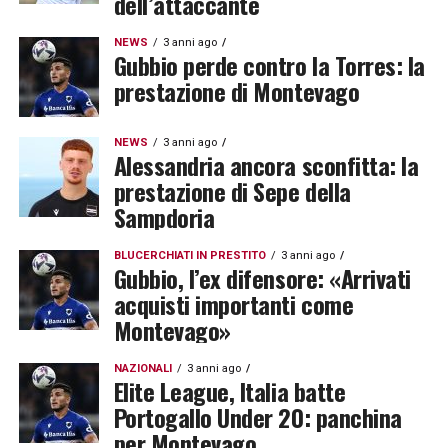
dell’attaccante
NEWS
3 anni ago
Gubbio perde contro la Torres: la
prestazione di Montevago
NEWS
3 anni ago
Alessandria ancora sconfitta: la
prestazione di Sepe della
Sampdoria
BLUCERCHIATI IN PRESTITO
3 anni ago
Gubbio, l’ex difensore: «Arrivati
acquisti importanti come
Montevago»
NAZIONALI
3 anni ago
Elite League, Italia batte
Portogallo Under 20: panchina
per Montevago