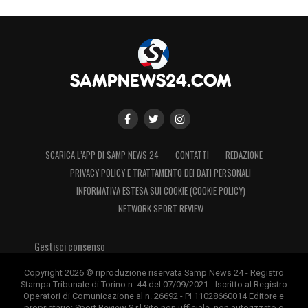
SCARICA L’APP DI SAMP NEWS 24
CONTATTI
REDAZIONE
PRIVACY POLICY E TRATTAMENTO DEI DATI PERSONALI
INFORMATIVA ESTESA SUI COOKIE (COOKIE POLICY)
NETWORK SPORT REVIEW
Gestisci consenso
Copyright 2026 © riproduzione riservata Samp News 24 - Registro
Stampa Tribunale di Torino n. 44 del 07/09/2021 - Iscritto al Registro
Operatori di Comunicazione al n. 26692 - PI 11028660014 Editore e
proprietario: Sport Review S.r.l Sito non ufficiale, non autorizzato o