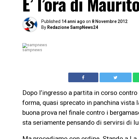
E’ l’ora di Maurit
Published
14 anni ago
on
8 Novembre 2012
By
Redazione SampNews24
sampnews
Dopo l’ingresso a partita in corso contro 
forma, quasi sprecato in panchina vista 
buona prova nel finale contro i bergamasc
sta seriamente pensando di servirsi di lu
Ma procediamo con ordine. Stando a La R