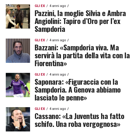
GLI EX
4 anni ago
Pazzini, la moglie Silvia e Ambra
Angiolini: Tapiro d’Oro per l’ex
Sampdoria
GLI EX
4 anni ago
Bazzani: «Sampdoria viva. Ma
servirà la partita della vita con la
Fiorentina»
GLI EX
4 anni ago
Saponara: «Figuraccia con la
Sampdoria. A Genova abbiamo
lasciato le penne»
GLI EX
4 anni ago
Cassano: «La Juventus ha fatto
schifo. Una roba vergognosa»