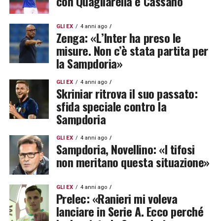
con Quagliarella e Cassano
GLI EX
4 anni ago
Zenga: «L’Inter ha preso le
misure. Non c’è stata partita per
la Sampdoria»
GLI EX
4 anni ago
Skriniar ritrova il suo passato:
sfida speciale contro la
Sampdoria
GLI EX
4 anni ago
Sampdoria, Novellino: «I tifosi
non meritano questa situazione»
GLI EX
4 anni ago
Prelec: «Ranieri mi voleva
lanciare in Serie A. Ecco perché