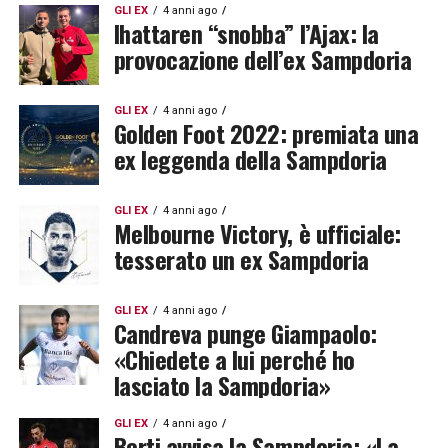
GLI EX
4 anni ago
Ihattaren “snobba” l’Ajax: la
provocazione dell’ex Sampdoria
GLI EX
4 anni ago
Golden Foot 2022: premiata una
ex leggenda della Sampdoria
GLI EX
4 anni ago
Melbourne Victory, è ufficiale:
tesserato un ex Sampdoria
GLI EX
4 anni ago
Candreva punge Giampaolo:
«Chiedete a lui perché ho
lasciato la Sampdoria»
GLI EX
4 anni ago
Berti avvisa la Sampdoria: «La