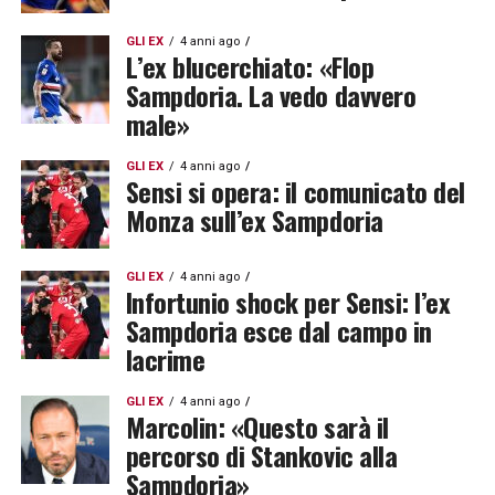
GLI EX
4 anni ago
L’ex blucerchiato: «Flop
Sampdoria. La vedo davvero
male»
GLI EX
4 anni ago
Sensi si opera: il comunicato del
Monza sull’ex Sampdoria
GLI EX
4 anni ago
Infortunio shock per Sensi: l’ex
Sampdoria esce dal campo in
lacrime
GLI EX
4 anni ago
Marcolin: «Questo sarà il
percorso di Stankovic alla
Sampdoria»