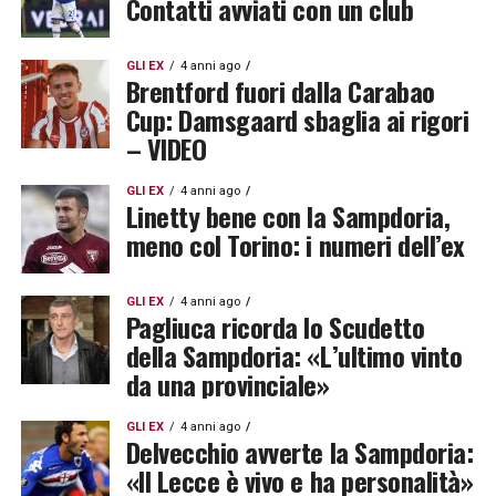
Contatti avviati con un club
GLI EX
4 anni ago
Brentford fuori dalla Carabao
Cup: Damsgaard sbaglia ai rigori
– VIDEO
GLI EX
4 anni ago
Linetty bene con la Sampdoria,
meno col Torino: i numeri dell’ex
GLI EX
4 anni ago
Pagliuca ricorda lo Scudetto
della Sampdoria: «L’ultimo vinto
da una provinciale»
GLI EX
4 anni ago
Delvecchio avverte la Sampdoria:
«Il Lecce è vivo e ha personalità»