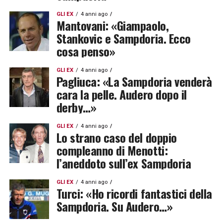
GLI EX
4 anni ago
Mantovani: «Giampaolo,
Stankovic e Sampdoria. Ecco
cosa penso»
GLI EX
4 anni ago
Pagliuca: «La Sampdoria venderà
cara la pelle. Audero dopo il
derby…»
GLI EX
4 anni ago
Lo strano caso del doppio
compleanno di Menotti:
l’aneddoto sull’ex Sampdoria
GLI EX
4 anni ago
Turci: «Ho ricordi fantastici della
Sampdoria. Su Audero…»