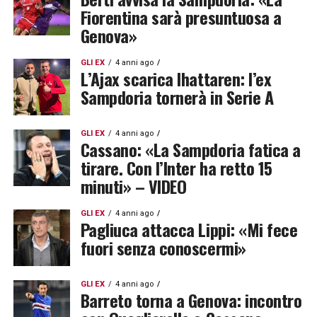
Fiorentina sarà presuntuosa a
Genova»
GLI EX
4 anni ago
L’Ajax scarica Ihattaren: l’ex
Sampdoria tornerà in Serie A
GLI EX
4 anni ago
Cassano: «La Sampdoria fatica a
tirare. Con l’Inter ha retto 15
minuti» – VIDEO
GLI EX
4 anni ago
Pagliuca attacca Lippi: «Mi fece
fuori senza conoscermi»
GLI EX
4 anni ago
Barreto torna a Genova: incontro