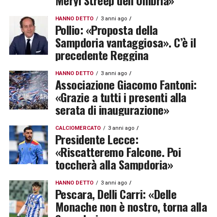
Meryl Streep dell’Umbria»
HANNO DETTO
3 anni ago
Pollio: «Proposta della
Sampdoria vantaggiosa». C’è il
precedente Reggina
HANNO DETTO
3 anni ago
Associazione Giacomo Fantoni:
«Grazie a tutti i presenti alla
serata di inaugurazione»
CALCIOMERCATO
3 anni ago
Presidente Lecce:
«Riscatteremo Falcone. Poi
toccherà alla Sampdoria»
HANNO DETTO
3 anni ago
Pescara, Delli Carri: «Delle
Monache non è nostro, torna alla