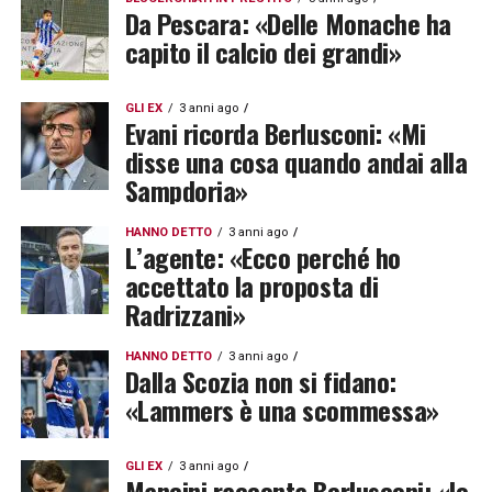
Da Pescara: «Delle Monache ha
capito il calcio dei grandi»
GLI EX
3 anni ago
Evani ricorda Berlusconi: «Mi
disse una cosa quando andai alla
Sampdoria»
HANNO DETTO
3 anni ago
L’agente: «Ecco perché ho
accettato la proposta di
Radrizzani»
HANNO DETTO
3 anni ago
Dalla Scozia non si fidano:
«Lammers è una scommessa»
GLI EX
3 anni ago
Mancini racconta Berlusconi: «Io