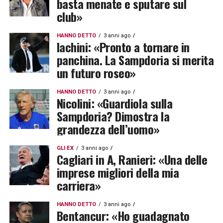
basta menate e sputare sul
club»
HANNO DETTO
3 anni ago
Iachini: «Pronto a tornare in
panchina. La Sampdoria si merita
un futuro roseo»
HANNO DETTO
3 anni ago
Nicolini: «Guardiola sulla
Sampdoria? Dimostra la
grandezza dell’uomo»
GLI EX
3 anni ago
Cagliari in A, Ranieri: «Una delle
imprese migliori della mia
carriera»
HANNO DETTO
3 anni ago
Bentancur: «Ho guadagnato