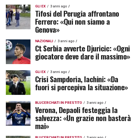
GLI EX
3 anni ago
Tifosi del Perugia affrontano
Ferrero: «Qui non siamo a
Genova»
NAZIONALI
3 anni ago
Ct Serbia avverte Djuricic: «Ogni
giocatore deve dare il massimo»
GLI EX
3 anni ago
Crisi Sampdoria, Iachini: «Da
fuori si percepiva la situazione»
BLUCERCHIATI IN PRESTITO
3 anni ago
Verona, Depaoli festeggia la
salvezza: «Un grazie non basterà
mai»
BLUCERCHIATI IN PRESTITO
3 anni ago