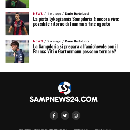
NEWS
1 ora ago
Dario Bartolucci
La pista Lykogiannis Sampdoria è ancora viva:
possibile ritorno di fiamma a fine agosto
NEWS
2 ore ago
Dario Bartolucci
La Sampdoria si prepara all’amichevole con il
Parma: Viti e Gartenmann possono tornare?