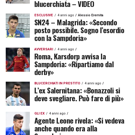
blucerchiata – VIDEO
ESCLUSIVE
4 anni ago
Alessio Eremita
SN24 – Malagrida: «Secondo
posto possibile. Sogno l’esordio
con la Sampdoria»
AVVERSARI
4 anni ago
Roma, Karsdorp avvisa la
Sampdoria: «Ripartiamo dal
derby»
BLUCERCHIATI IN PRESTITO
4 anni ago
L’ex Salernitana: «Bonazzoli si
deve svegliare. Può fare di più»
GLI EX
4 anni ago
Agente Leone rivela: «Si vedeva
anche quando era alla