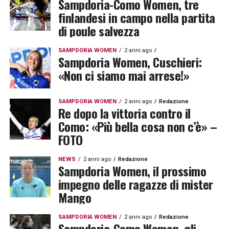
Sampdoria-Como Women, tre
finlandesi in campo nella partita
di poule salvezza
SAMPDORIA WOMEN
2 anni ago
Sampdoria Women, Cuschieri:
«Non ci siamo mai arrese!»
SAMPDORIA WOMEN
2 anni ago
Redazione
Re dopo la vittoria contro il
Como: «Più bella cosa non c’è» –
FOTO
NEWS
2 anni ago
Redazione
Sampdoria Women, il prossimo
impegno delle ragazze di mister
Mango
SAMPDORIA WOMEN
2 anni ago
Redazione
Sampdoria-Como Women, gli