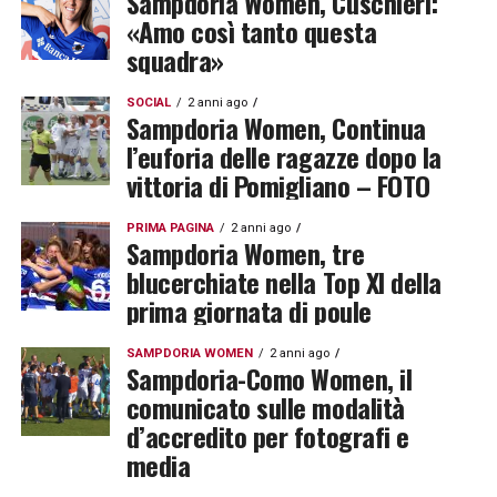
Sampdoria Women, Cuschieri:
«Amo così tanto questa
squadra»
SOCIAL
2 anni ago
Sampdoria Women, Continua
l’euforia delle ragazze dopo la
vittoria di Pomigliano – FOTO
PRIMA PAGINA
2 anni ago
Sampdoria Women, tre
blucerchiate nella Top XI della
prima giornata di poule
SAMPDORIA WOMEN
2 anni ago
Sampdoria-Como Women, il
comunicato sulle modalità
d’accredito per fotografi e
media