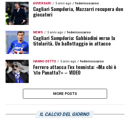
AVVERSARI
5 anni ago
federicoscarso
Cagliari Sampdoria, Mazzarri recupera due
giocatori
NEWS
5 anni ago
federicoscarso
Cagliari Sampdoria: Gabbiadini verso la
titolarità. Un ballottaggio in attacco
HANNO DETTO
5 anni ago
federicoscarso
Ferrero attacca l’ex tennista: «Ma chi è
‘sto Panatta?» – VIDEO
MORE POSTS
IL CALCIO DEL GIORNO