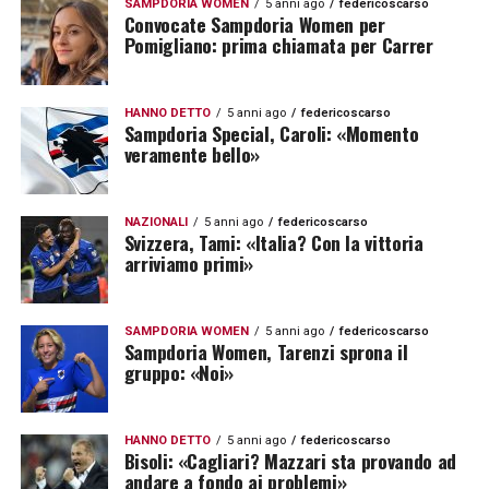
SAMPDORIA WOMEN
5 anni ago
federicoscarso
Convocate Sampdoria Women per
Pomigliano: prima chiamata per Carrer
HANNO DETTO
5 anni ago
federicoscarso
Sampdoria Special, Caroli: «Momento
veramente bello»
NAZIONALI
5 anni ago
federicoscarso
Svizzera, Tami: «Italia? Con la vittoria
arriviamo primi»
SAMPDORIA WOMEN
5 anni ago
federicoscarso
Sampdoria Women, Tarenzi sprona il
gruppo: «Noi»
HANNO DETTO
5 anni ago
federicoscarso
Bisoli: «Cagliari? Mazzari sta provando ad
andare a fondo ai problemi»