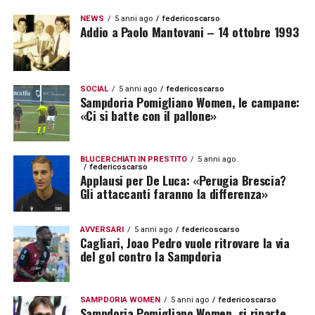
NEWS
5 anni ago
federicoscarso
Addio a Paolo Mantovani – 14 ottobre 1993
SOCIAL
5 anni ago
federicoscarso
Sampdoria Pomigliano Women, le campane:
«Ci si batte con il pallone»
BLUCERCHIATI IN PRESTITO
5 anni ago
federicoscarso
Applausi per De Luca: «Perugia Brescia?
Gli attaccanti faranno la differenza»
AVVERSARI
5 anni ago
federicoscarso
Cagliari, Joao Pedro vuole ritrovare la via
del gol contro la Sampdoria
SAMPDORIA WOMEN
5 anni ago
federicoscarso
Sampdoria Pomigliano Women, si riparte