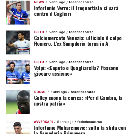
NEWS
5 anni ago
federicoscarso
Infortunio Verre: il trequartista ci sarà
contro il Cagliari
GLI EX
5 anni ago
federicoscarso
Calciomercato Venezia: ufficiale il colpo
Romero. L’ex Sampdoria torna in A
GLI EX
5 anni ago
federicoscarso
Volpi: «Caputo e Quagliarella? Possono
giocare assieme»
SOCIAL
5 anni ago
federicoscarso
Colley suona la carica: «Per il Gambia, la
nostra patria»
AVVERSARI
5 anni ago
federicoscarso
Infortunio Muharemovic: salta la sfida con
la Sampdoria Primavera