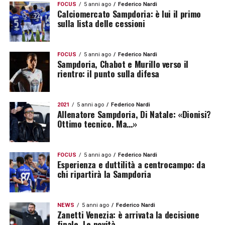
FOCUS
5 anni ago
Federico Nardi
Calciomercato Sampdoria: è lui il primo
sulla lista delle cessioni
FOCUS
5 anni ago
Federico Nardi
Sampdoria, Chabot e Murillo verso il
rientro: il punto sulla difesa
2021
5 anni ago
Federico Nardi
Allenatore Sampdoria, Di Natale: «Dionisi?
Ottimo tecnico. Ma…»
FOCUS
5 anni ago
Federico Nardi
Esperienza e duttilità a centrocampo: da
chi ripartirà la Sampdoria
NEWS
5 anni ago
Federico Nardi
Zanetti Venezia: è arrivata la decisione
finale. Le novità