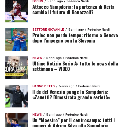
FOCUS
5 anni ago
Federico Nardi
Attacco Sampdoria: la partenza di Keita
cambia il futuro di Bonazzoli?
SETTORE GIOVANILE
5 anni ago
Federico Nardi
Prelec non perde tempo: ritorno a Genova
dopo l’impegno con la Slovenia
NEWS
5 anni ago
Federico Nardi
Ultime Notizie Serie A: tutte le news della
settimana – VIDEO
HANNO DETTO
5 anni ago
Federico Nardi
Il ds del Venezia punge la Sampdoria:
«Zanetti? Dimostrata grande serietà»
NEWS
5 anni ago
Federico Nardi
Un “Maestro” per il centrocampo: tutti i
numeri di Adrien Silva alla Sampdoria