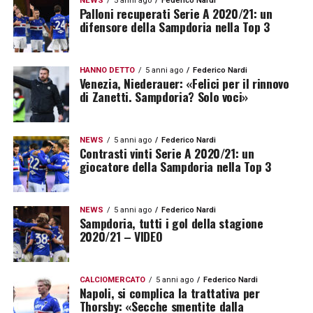
NEWS
5 anni ago
Federico Nardi
Palloni recuperati Serie A 2020/21: un
difensore della Sampdoria nella Top 3
HANNO DETTO
5 anni ago
Federico Nardi
Venezia, Niederauer: «Felici per il rinnovo
di Zanetti. Sampdoria? Solo voci»
NEWS
5 anni ago
Federico Nardi
Contrasti vinti Serie A 2020/21: un
giocatore della Sampdoria nella Top 3
NEWS
5 anni ago
Federico Nardi
Sampdoria, tutti i gol della stagione
2020/21 – VIDEO
CALCIOMERCATO
5 anni ago
Federico Nardi
Napoli, si complica la trattativa per
Thorsby: «Secche smentite dalla