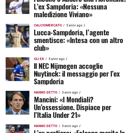
L’ex Sampdoria: «Nessuna
maledizione Viviano»
CALCIOMERCATO
3 anni ago
Lucca-Sampdoria, l’agente
smentisce: «Intesa con un altro
club»
GLI EX
3 anni ago
Il NEC Nijmegen accoglie
Nuytinck: il messaggio per l’ex
Sampdoria
HANNO DETTO
3 anni ago
Mancini: «I Mondiali?
Un’ossessione. Dispiace per
l’Italia Under 21»
HANNO DETTO
3 anni ago
L’ex portiere: «Falcone merita la