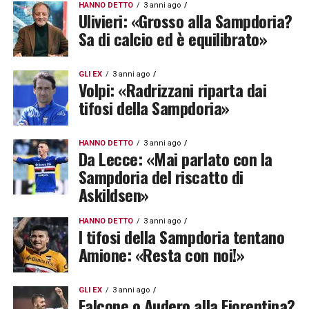
HANNO DETTO
3 anni ago
Ulivieri: «Grosso alla Sampdoria?
Sa di calcio ed è equilibrato»
GLI EX
3 anni ago
Volpi: «Radrizzani riparta dai
tifosi della Sampdoria»
HANNO DETTO
3 anni ago
Da Lecce: «Mai parlato con la
Sampdoria del riscatto di
Askildsen»
HANNO DETTO
3 anni ago
I tifosi della Sampdoria tentano
Amione: «Resta con noi!»
GLI EX
3 anni ago
Falcone o Audero alla Fiorentina?