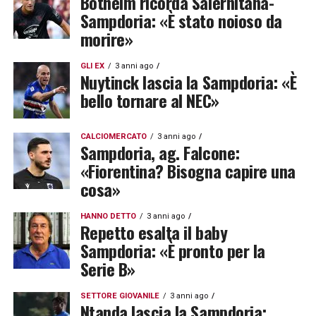
Botheim ricorda Salernitana-
Sampdoria: «È stato noioso da
morire»
GLI EX
3 anni ago
Nuytinck lascia la Sampdoria: «È
bello tornare al NEC»
CALCIOMERCATO
3 anni ago
Sampdoria, ag. Falcone:
«Fiorentina? Bisogna capire una
cosa»
HANNO DETTO
3 anni ago
Repetto esalta il baby
Sampdoria: «È pronto per la
Serie B»
SETTORE GIOVANILE
3 anni ago
Ntanda lascia la Sampdoria: