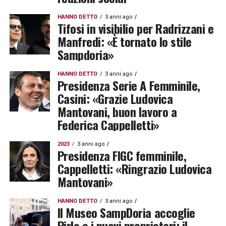
HANNO DETTO
3 anni ago
Tifosi in visibilio per Radrizzani e
Manfredi: «È tornato lo stile
Sampdoria»
HANNO DETTO
3 anni ago
Presidenza Serie A Femminile,
Casini: «Grazie Ludovica
Mantovani, buon lavoro a
Federica Cappelletti»
2023
3 anni ago
Presidenza FIGC femminile,
Cappelletti: «Ringrazio Ludovica
Mantovani»
HANNO DETTO
3 anni ago
Il Museo SampDoria accoglie
Pirlo e i nuovi proprietari: il