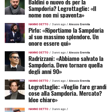
Baldini o nuovo ds per la
Sampdoria? Legrottaglie: «Il
nome non mi spaventa»
HANNO DETTO
3 anni ago
Alessio Eremita
Pirlo: «Riportiamo la Sampdoria
al suo massimo splendore. Un
onore essere qui»
HANNO DETTO
3 anni ago
Alessio Eremita
Radrizzani: «Abbiamo salvato la
Sampdoria. Deve tornare quella
degli anni 90»
HANNO DETTO
3 anni ago
Alessio Eremita
Legrottaglie: «Voglio fare grandi
cose alla Sampdoria. Mercato?
Idee chiare»
HANNO DETTO
3 anni ago