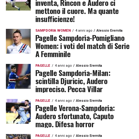
inventa, Rincon e Audero ci
mettono il cuore. Ma quante
insufficienze!
SAMPDORIA WOMEN
4 anni ago
Alessio Eremita
Pagelle Sampdoria-Pomigliano
Women: i voti del match di Serie
A Femminile
PAGELLE
4 anni ago
Alessio Eremita
Pagelle Sampdoria-Milan:
scintilla Djuricic, Audero
impreciso. Pecca Villar
PAGELLE
4 anni ago
Alessio Eremita
Pagelle Verona-Sampdoria:
Audero sfortunato, Caputo
mago. Difesa horror
PAGELLE
4 anni ago
Alessio Eremita