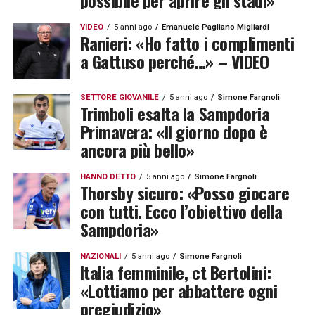
possibile per aprire gli stadi»
VIDEO
5 anni ago
Emanuele Pagliano Migliardi
Ranieri: «Ho fatto i complimenti
a Gattuso perché…» – VIDEO
SETTORE GIOVANILE
5 anni ago
Simone Fargnoli
Trimboli esalta la Sampdoria
Primavera: «Il giorno dopo è
ancora più bello»
HANNO DETTO
5 anni ago
Simone Fargnoli
Thorsby sicuro: «Posso giocare
con tutti. Ecco l’obiettivo della
Sampdoria»
NAZIONALI
5 anni ago
Simone Fargnoli
Italia femminile, ct Bertolini:
«Lottiamo per abbattere ogni
pregiudizio»