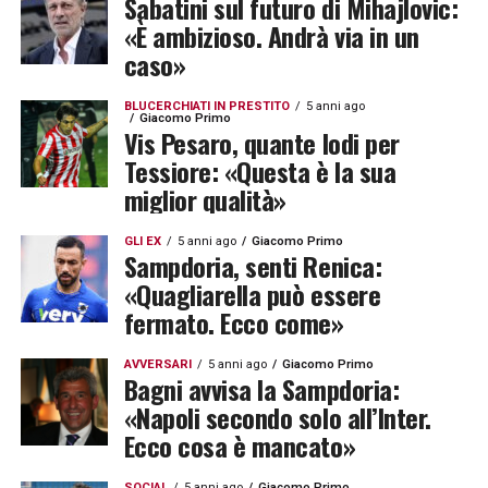
Sabatini sul futuro di Mihajlovic:
«È ambizioso. Andrà via in un
caso»
BLUCERCHIATI IN PRESTITO
5 anni ago
Giacomo Primo
Vis Pesaro, quante lodi per
Tessiore: «Questa è la sua
miglior qualità»
GLI EX
5 anni ago
Giacomo Primo
Sampdoria, senti Renica:
«Quagliarella può essere
fermato. Ecco come»
AVVERSARI
5 anni ago
Giacomo Primo
Bagni avvisa la Sampdoria:
«Napoli secondo solo all’Inter.
Ecco cosa è mancato»
SOCIAL
5 anni ago
Giacomo Primo