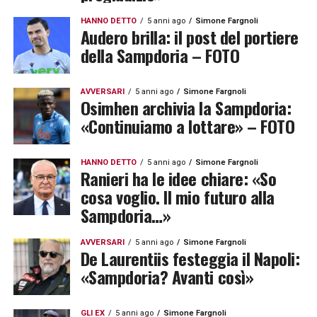
HANNO DETTO
5 anni ago
Simone Fargnoli
Audero brilla: il post del portiere
della Sampdoria – FOTO
AVVERSARI
5 anni ago
Simone Fargnoli
Osimhen archivia la Sampdoria:
«Continuiamo a lottare» – FOTO
HANNO DETTO
5 anni ago
Simone Fargnoli
Ranieri ha le idee chiare: «So
cosa voglio. Il mio futuro alla
Sampdoria…»
AVVERSARI
5 anni ago
Simone Fargnoli
De Laurentiis festeggia il Napoli:
«Sampdoria? Avanti così»
GLI EX
5 anni ago
Simone Fargnoli