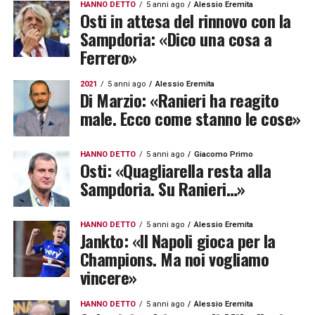
HANNO DETTO
5 anni ago
Alessio Eremita
Osti in attesa del rinnovo con la
Sampdoria: «Dico una cosa a
Ferrero»
2021
5 anni ago
Alessio Eremita
Di Marzio: «Ranieri ha reagito
male. Ecco come stanno le cose»
HANNO DETTO
5 anni ago
Giacomo Primo
Osti: «Quagliarella resta alla
Sampdoria. Su Ranieri…»
HANNO DETTO
5 anni ago
Alessio Eremita
Jankto: «Il Napoli gioca per la
Champions. Ma noi vogliamo
vincere»
HANNO DETTO
5 anni ago
Alessio Eremita