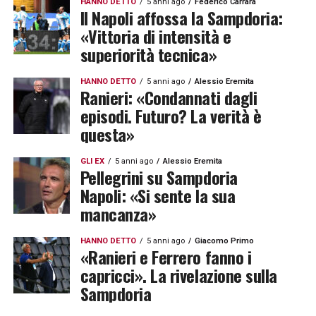
HANNO DETTO
5 anni ago
Federico Carrara
Il Napoli affossa la Sampdoria:
«Vittoria di intensità e
superiorità tecnica»
HANNO DETTO
5 anni ago
Alessio Eremita
Ranieri: «Condannati dagli
episodi. Futuro? La verità è
questa»
GLI EX
5 anni ago
Alessio Eremita
Pellegrini su Sampdoria
Napoli: «Si sente la sua
mancanza»
HANNO DETTO
5 anni ago
Giacomo Primo
«Ranieri e Ferrero fanno i
capricci». La rivelazione sulla
Sampdoria