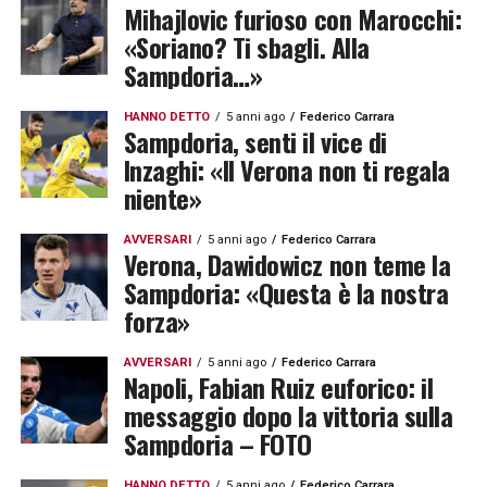
Mihajlovic furioso con Marocchi:
«Soriano? Ti sbagli. Alla
Sampdoria…»
HANNO DETTO
5 anni ago
Federico Carrara
Sampdoria, senti il vice di
Inzaghi: «Il Verona non ti regala
niente»
AVVERSARI
5 anni ago
Federico Carrara
Verona, Dawidowicz non teme la
Sampdoria: «Questa è la nostra
forza»
AVVERSARI
5 anni ago
Federico Carrara
Napoli, Fabian Ruiz euforico: il
messaggio dopo la vittoria sulla
Sampdoria – FOTO
HANNO DETTO
5 anni ago
Federico Carrara