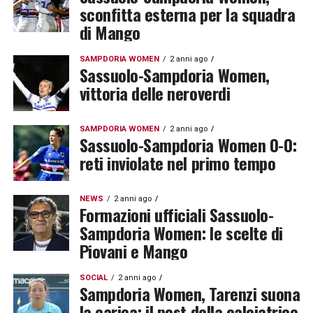
sconfitta esterna per la squadra
di Mango
SAMPDORIA WOMEN
2 anni ago
Sassuolo-Sampdoria Women,
vittoria delle neroverdi
SAMPDORIA WOMEN
2 anni ago
Sassuolo-Sampdoria Women 0-0:
reti inviolate nel primo tempo
NEWS
2 anni ago
Formazioni ufficiali Sassuolo-
Sampdoria Women: le scelte di
Piovani e Mango
SOCIAL
2 anni ago
Sampdoria Women, Tarenzi suona
la carica: il post della calciatrice