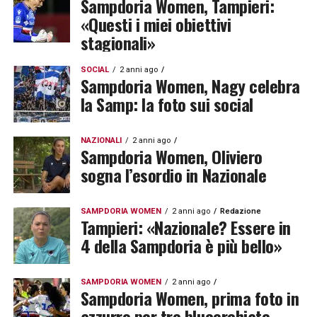
Sampdoria Women, Tampieri:
«Questi i miei obiettivi
stagionali»
SOCIAL
2 anni ago
Sampdoria Women, Nagy celebra
la Samp: la foto sui social
NAZIONALI
2 anni ago
Sampdoria Women, Oliviero
sogna l’esordio in Nazionale
SAMPDORIA WOMEN
2 anni ago
Redazione
Tampieri: «Nazionale? Essere in
4 della Sampdoria è più bello»
SAMPDORIA WOMEN
2 anni ago
Sampdoria Women, prima foto in
azzurro per tre blucerchiate