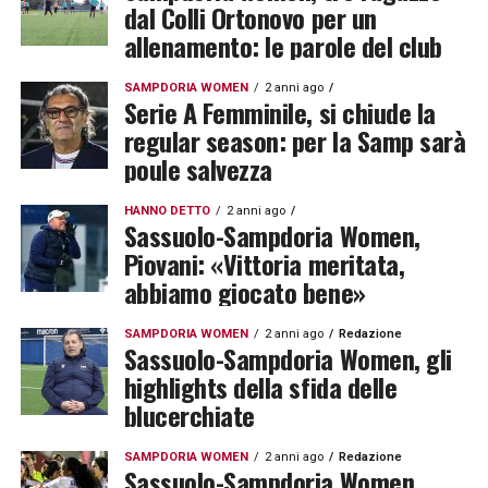
dal Colli Ortonovo per un
allenamento: le parole del club
SAMPDORIA WOMEN
2 anni ago
Serie A Femminile, si chiude la
regular season: per la Samp sarà
poule salvezza
HANNO DETTO
2 anni ago
Sassuolo-Sampdoria Women,
Piovani: «Vittoria meritata,
abbiamo giocato bene»
SAMPDORIA WOMEN
2 anni ago
Redazione
Sassuolo-Sampdoria Women, gli
highlights della sfida delle
blucerchiate
SAMPDORIA WOMEN
2 anni ago
Redazione
Sassuolo-Sampdoria Women,