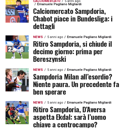
CALCIOMERCATO
5 anni ago
Emanuele Pagliano Migliardi
Calciomercato Sampdoria,
Chabot piace in Bundesliga: i
dettagli
NEWS
5 anni ago
Emanuele Pagliano Migliardi
Ritiro Sampdoria, si chiude il
decimo giorno: prima per
Bereszynski
NEWS
5 anni ago
Emanuele Pagliano Migliardi
Sampdoria Milan all’esordio?
Niente paura. Un precedente fa
ben sperare
NEWS
5 anni ago
Emanuele Pagliano Migliardi
Ritiro Sampdoria, D’Aversa
aspetta Ekdal: sarà l’uomo
chiave a centrocampo?