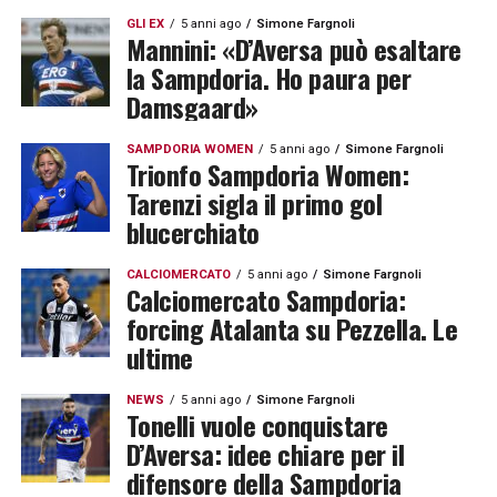
GLI EX
5 anni ago
Simone Fargnoli
Mannini: «D’Aversa può esaltare
la Sampdoria. Ho paura per
Damsgaard»
SAMPDORIA WOMEN
5 anni ago
Simone Fargnoli
Trionfo Sampdoria Women:
Tarenzi sigla il primo gol
blucerchiato
CALCIOMERCATO
5 anni ago
Simone Fargnoli
Calciomercato Sampdoria:
forcing Atalanta su Pezzella. Le
ultime
NEWS
5 anni ago
Simone Fargnoli
Tonelli vuole conquistare
D’Aversa: idee chiare per il
difensore della Sampdoria