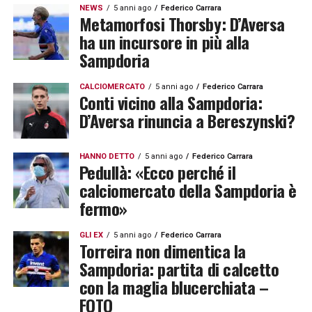
NEWS
5 anni ago
Federico Carrara
Metamorfosi Thorsby: D’Aversa
ha un incursore in più alla
Sampdoria
CALCIOMERCATO
5 anni ago
Federico Carrara
Conti vicino alla Sampdoria:
D’Aversa rinuncia a Bereszynski?
HANNO DETTO
5 anni ago
Federico Carrara
Pedullà: «Ecco perché il
calciomercato della Sampdoria è
fermo»
GLI EX
5 anni ago
Federico Carrara
Torreira non dimentica la
Sampdoria: partita di calcetto
con la maglia blucerchiata –
FOTO