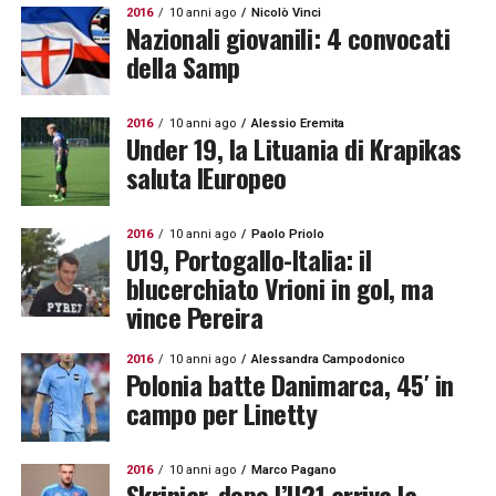
2016
10 anni ago
Nicolò Vinci
Nazionali giovanili: 4 convocati
della Samp
2016
10 anni ago
Alessio Eremita
Under 19, la Lituania di Krapikas
saluta lEuropeo
2016
10 anni ago
Paolo Priolo
U19, Portogallo-Italia: il
blucerchiato Vrioni in gol, ma
vince Pereira
2016
10 anni ago
Alessandra Campodonico
Polonia batte Danimarca, 45′ in
campo per Linetty
2016
10 anni ago
Marco Pagano
Skriniar, dopo l’U21 arriva la