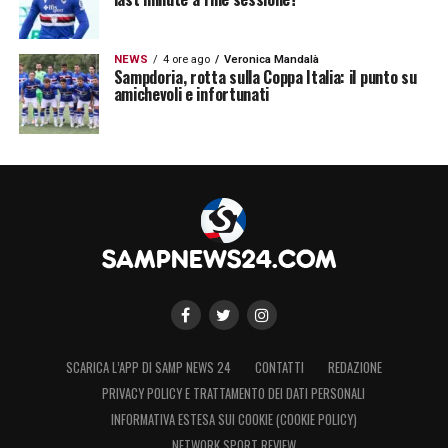
NEWS
4 ore ago
Veronica Mandalà
Sampdoria, rotta sulla Coppa Italia: il punto su
amichevoli e infortunati
SCARICA L’APP DI SAMP NEWS 24
CONTATTI
REDAZIONE
PRIVACY POLICY E TRATTAMENTO DEI DATI PERSONALI
INFORMATIVA ESTESA SUI COOKIE (COOKIE POLICY)
NETWORK SPORT REVIEW