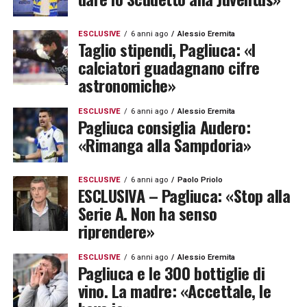
ESCLUSIVE
6 anni ago
Alessio Eremita
Taglio stipendi, Pagliuca: «I
calciatori guadagnano cifre
astronomiche»
ESCLUSIVE
6 anni ago
Alessio Eremita
Pagliuca consiglia Audero:
«Rimanga alla Sampdoria»
ESCLUSIVE
6 anni ago
Paolo Priolo
ESCLUSIVA – Pagliuca: «Stop alla
Serie A. Non ha senso
riprendere»
ESCLUSIVE
6 anni ago
Alessio Eremita
Pagliuca e le 300 bottiglie di
vino. La madre: «Accettale, le