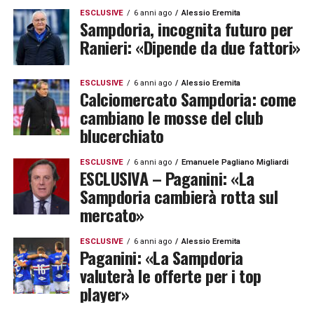
ESCLUSIVE
6 anni ago
Alessio Eremita
Sampdoria, incognita futuro per
Ranieri: «Dipende da due fattori»
ESCLUSIVE
6 anni ago
Alessio Eremita
Calciomercato Sampdoria: come
cambiano le mosse del club
blucerchiato
ESCLUSIVE
6 anni ago
Emanuele Pagliano Migliardi
ESCLUSIVA – Paganini: «La
Sampdoria cambierà rotta sul
mercato»
ESCLUSIVE
6 anni ago
Alessio Eremita
Paganini: «La Sampdoria
valuterà le offerte per i top
player»