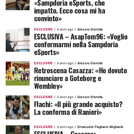
«Sampdoria eSports, che
impatto. Ecco cosa mi ha
convinto»
ESCLUSIVE
6 anni ago
Alessio Eremita
ESCLUSIVA – AsapTom96: «Voglio
confermarmi nella Sampdoria
eSports»
ESCLUSIVE
6 anni ago
Alessio Eremita
Retroscena Casazza: «Ho dovuto
rinunciare a Goteborg e
Wembley»
ESCLUSIVE
6 anni ago
Alessio Eremita
Flachi: «Il più grande acquisto?
La conferma di Ranieri»
ESCLUSIVE
6 anni ago
Emanuele Pagliano Migliardi
ESCLUSIVA – Casazza: