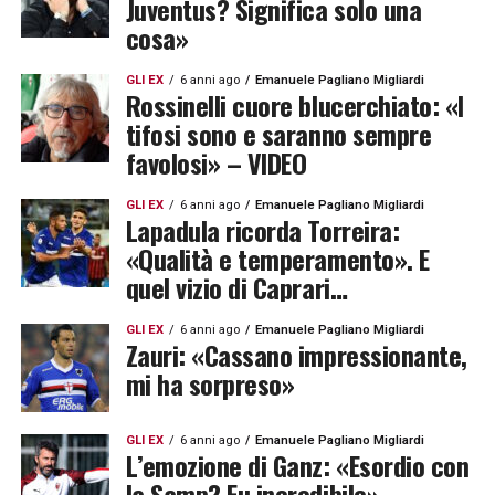
Juventus? Significa solo una
cosa»
GLI EX
6 anni ago
Emanuele Pagliano Migliardi
Rossinelli cuore blucerchiato: «I
tifosi sono e saranno sempre
favolosi» – VIDEO
GLI EX
6 anni ago
Emanuele Pagliano Migliardi
Lapadula ricorda Torreira:
«Qualità e temperamento». E
quel vizio di Caprari…
GLI EX
6 anni ago
Emanuele Pagliano Migliardi
Zauri: «Cassano impressionante,
mi ha sorpreso»
GLI EX
6 anni ago
Emanuele Pagliano Migliardi
L’emozione di Ganz: «Esordio con
la Samp? Fu incredibile»