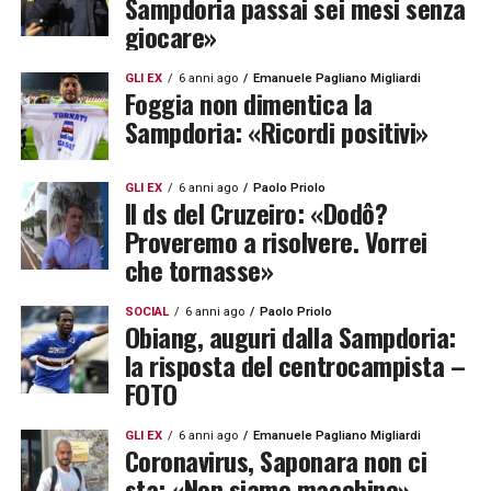
Sampdoria passai sei mesi senza
giocare»
GLI EX
6 anni ago
Emanuele Pagliano Migliardi
Foggia non dimentica la
Sampdoria: «Ricordi positivi»
GLI EX
6 anni ago
Paolo Priolo
Il ds del Cruzeiro: «Dodô?
Proveremo a risolvere. Vorrei
che tornasse»
SOCIAL
6 anni ago
Paolo Priolo
Obiang, auguri dalla Sampdoria:
la risposta del centrocampista –
FOTO
GLI EX
6 anni ago
Emanuele Pagliano Migliardi
Coronavirus, Saponara non ci
sta: «Non siamo macchine»