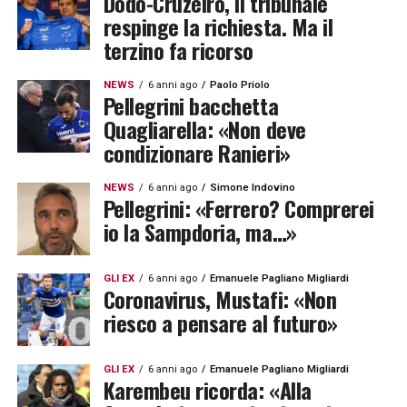
Dodô-Cruzeiro, il tribunale
respinge la richiesta. Ma il
terzino fa ricorso
NEWS
6 anni ago
Paolo Priolo
Pellegrini bacchetta
Quagliarella: «Non deve
condizionare Ranieri»
NEWS
6 anni ago
Simone Indovino
Pellegrini: «Ferrero? Comprerei
io la Sampdoria, ma…»
GLI EX
6 anni ago
Emanuele Pagliano Migliardi
Coronavirus, Mustafi: «Non
riesco a pensare al futuro»
GLI EX
6 anni ago
Emanuele Pagliano Migliardi
Karembeu ricorda: «Alla