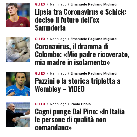
GLI EX
6 anni ago
Emanuele Pagliano Migliardi
Lipsia tra Coronavirus e Schick:
deciso il futuro dell’ex
Sampdoria
GLI EX
6 anni ago
Emanuele Pagliano Migliardi
Coronavirus, il dramma di
Colombo: «Mio padre ricoverato,
mia madre in isolamento»
GLI EX
6 anni ago
Emanuele Pagliano Migliardi
Pazzini e la storica tripletta a
Wembley – VIDEO
GLI EX
6 anni ago
Paolo Priolo
Cagni punge Dal Pino: «In Italia
le persone di qualità non
comandano»