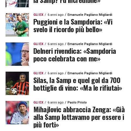
GLI EX
6 anni ago
Emanuele Pagliano Migliardi
Puggioni e la Sampdoria: «Vi
svelo il ricordo più bello»
GLI EX
6 anni ago
Emanuele Pagliano Migliardi
Delneri rivendica: «Sampdoria
poco celebrata con me»
GLI EX
6 anni ago
Emanuele Pagliano Migliardi
Silas, la Samp e quel gol da 700
bottiglie di vino: «Ma le rifiutai»
GLI EX
6 anni ago
Paolo Priolo
Mihajlovic abbraccia Zenga: «Già
alla Samp lottavamo per essere i
più forti»