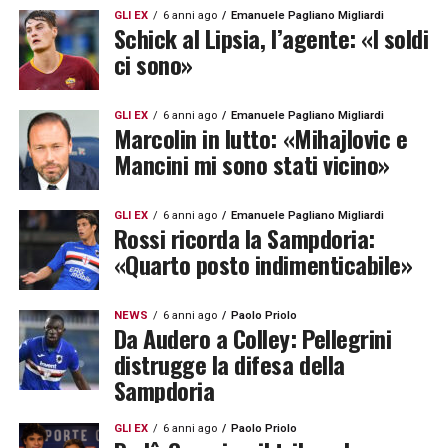
GLI EX
6 anni ago
Emanuele Pagliano Migliardi
Schick al Lipsia, l’agente: «I soldi
ci sono»
GLI EX
6 anni ago
Emanuele Pagliano Migliardi
Marcolin in lutto: «Mihajlovic e
Mancini mi sono stati vicino»
GLI EX
6 anni ago
Emanuele Pagliano Migliardi
Rossi ricorda la Sampdoria:
«Quarto posto indimenticabile»
NEWS
6 anni ago
Paolo Priolo
Da Audero a Colley: Pellegrini
distrugge la difesa della
Sampdoria
GLI EX
6 anni ago
Paolo Priolo