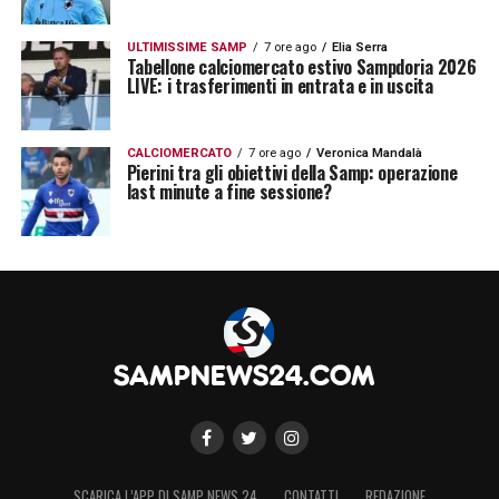
ULTIMISSIME SAMP
7 ore ago
Elia Serra
Tabellone calciomercato estivo Sampdoria 2026
LIVE: i trasferimenti in entrata e in uscita
CALCIOMERCATO
7 ore ago
Veronica Mandalà
Pierini tra gli obiettivi della Samp: operazione
last minute a fine sessione?
SCARICA L’APP DI SAMP NEWS 24
CONTATTI
REDAZIONE