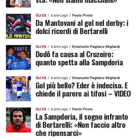
GLI EX
6 anni ago
Paolo Priolo
Da Mantovani al gol nel derby: i
dolci ricordi di Bertarelli
GLI EX
6 anni ago
Emanuele Pagliano Migliardi
Dodô fa causa al Cruzeiro:
quanto spetta alla Sampdoria
GLI EX
6 anni ago
Emanuele Pagliano Migliardi
Gol più bello? Eder è indeciso. E
chiede il parere ai tifosi – VIDEO
GLI EX
6 anni ago
Paolo Priolo
La Sampdoria, il sogno infranto
di Bertarelli: «Non faccio altro
che ripensarci»