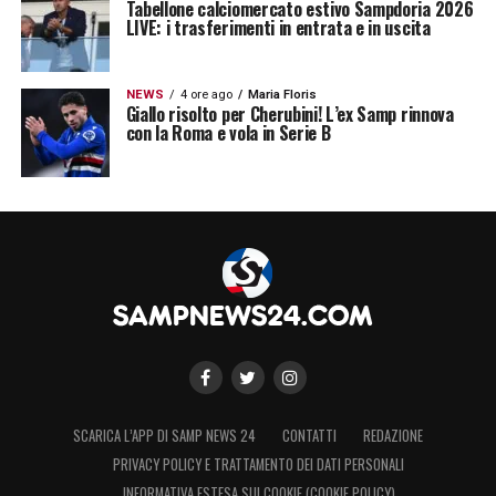
Tabellone calciomercato estivo Sampdoria 2026
LIVE: i trasferimenti in entrata e in uscita
NEWS
4 ore ago
Maria Floris
Giallo risolto per Cherubini! L’ex Samp rinnova
con la Roma e vola in Serie B
SCARICA L’APP DI SAMP NEWS 24
CONTATTI
REDAZIONE
PRIVACY POLICY E TRATTAMENTO DEI DATI PERSONALI
INFORMATIVA ESTESA SUI COOKIE (COOKIE POLICY)