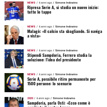
NEWS
6 anni ago
Simone Indovino
Ripresa Serie A, si studia un nuovo inizio:
tutte le tappe
NEWS
6 anni ago
Simone Indovino
Malagò: «Il calcio sta sbagliando. Si naviga
a vista»
NEWS
6 anni ago
Simone Indovino
Stipendi Sampdoria, Ferrero studia la
soluzione: l’idea del presidente
NEWS
6 anni ago
Simone Indovino
Serie A, possibile ritiro permanente per
1500 persone: lo scenario
2020
6 anni ago
Simone Indovino
Sampdoria, parla Osti: «Ecco come è