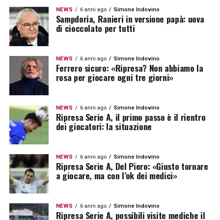
NEWS
6 anni ago
Simone Indovino
Sampdoria, Ranieri in versione papà: uova
di cioccolato per tutti
NEWS
6 anni ago
Simone Indovino
Ferrero sicuro: «Ripresa? Non abbiamo la
rosa per giocare ogni tre giorni»
NEWS
6 anni ago
Simone Indovino
Ripresa Serie A, il primo passo è il rientro
dei giocatori: la situazione
NEWS
6 anni ago
Simone Indovino
Ripresa Serie A, Del Piero: «Giusto tornare
a giocare, ma con l’ok dei medici»
NEWS
6 anni ago
Simone Indovino
Ripresa Serie A, possibili visite mediche il